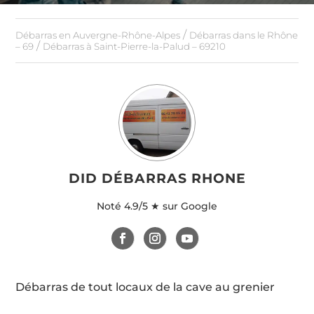
/
Débarras en Auvergne-Rhône-Alpes
Débarras dans le Rhône
/
– 69
Débarras à Saint-Pierre-la-Palud – 69210
DID DÉBARRAS RHONE
Noté
4.9/5 ★ sur Google
Débarras de tout locaux de la cave au grenier