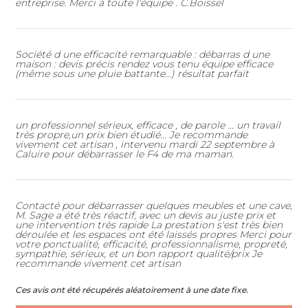
entreprise. Merci à toute l'équipe . C.Boissel
Société d une efficacité remarquable : débarras d une
maison : devis précis rendez vous tenu équipe efficace
(même sous une pluie battante…) résultat parfait
un professionnel sérieux, efficace , de parole ... un travail
très propre,un prix bien étudié... Je recommande
vivement cet artisan , intervenu mardi 22 septembre à
Caluire pour débarrasser le F4 de ma maman.
Quel type de débarras souhaitez-vous ?
*
Contacté pour débarrasser quelques meubles et une cave,
Nom & Prénom
*
M. Sage a été très réactif, avec un devis au juste prix et
une intervention très rapide La prestation s'est très bien
déroulée et les espaces ont été laissés propres Merci pour
votre ponctualité, efficacité, professionnalisme, propreté,
DÉBARRAS DE MAISONS ET APPARTEMENTS
sympathie, sérieux, et un bon rapport qualité/prix Je
E-mail
*
recommande vivement cet artisan
Ces avis ont été récupérés aléatoirement à une date fixe.
ÉBARRAS D'ENTREPRISES ET DE LOCAUX COMMERCIA