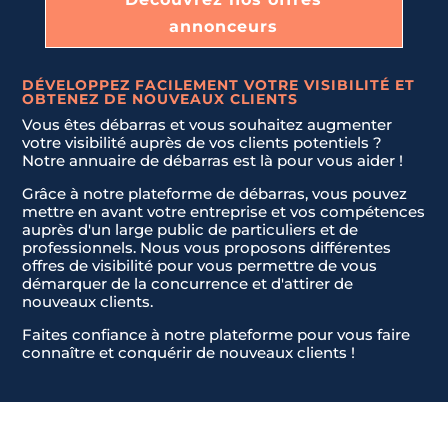
ÉBARRAS D'ENTREPRISES ET DE LOCAUX COMMERCIA
annonceurs
Téléphone
*
U
DÉVELOPPEZ FACILEMENT VOTRE VISIBILITÉ ET
ENLÈVEMENT D'ENCOMBRANTS ET DE DÉCHETS
OBTENEZ DE NOUVEAUX CLIENTS
n
Vous êtes débarras et vous souhaitez augmenter
Message
*
i
votre visibilité auprès de vos clients potentiels ?
t
DÉBLAIEMENT DE CAVES, GARAGES, ET GRENIERS
Notre annuaire de débarras est là pour vous aider !
e
Grâce à notre plateforme de débarras, vous pouvez
d
mettre en avant votre entreprise et vos compétences
S
LIVRAISON ET INSTALLATION DE NOUVEAUX MEUBLES.
auprès d'un large public de particuliers et de
t
professionnels. Nous vous proposons différentes
offres de visibilité pour vous permettre de vous
a
démarquer de la concurrence et d'attirer de
t
JE NE SAIS PAS
Envoyer la demande
nouveaux clients.
e
Faites confiance à notre plateforme pour vous faire
s
connaître et conquérir de nouveaux clients !
+
1