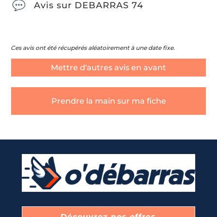
Avis sur DEBARRAS 74
Ces avis ont été récupérés aléatoirement à une date fixe.
Mettre d'autres avis en avant
Prendre la main sur ma fiche
Quel type de débarras souhaitez-vous ?
*
Nom & Prénom
*
DÉBARRAS DE MAISONS ET APPARTEMENTS
E-mail
*
Découvrez nos offres