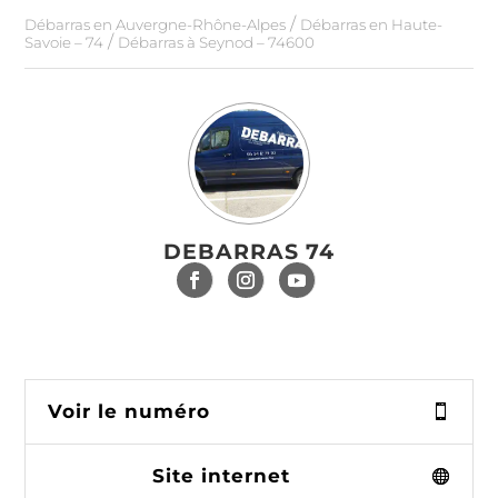
/
Débarras en Auvergne-Rhône-Alpes
Débarras en Haute-
/
Savoie – 74
Débarras à Seynod – 74600
DEBARRAS 74
Voir le numéro
Site internet