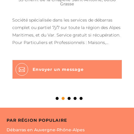
Grasse
Société spécialisée dans les services de débarras
complet ou partiel 7j/7 sur toute la région des Alpes
Maritimes, et du Var. Service gratuit si récupération.
Pour Particuliers et Professionnels : Maisons,
appartements, résidences secondaires, locaux, caves,
greniers, garages, ateliers… etc Transport
déchetterie ou recyclage de vos objets enlevés par

Envoyer un message
nos soins. Nous faisons dons de certains objets ou
vêtements aux hôpitaux ou associations caritatives.
ACHAT SUCCESSION Certains objets pourront être
achetés « comptant » en fonction de leur valeur.
PAR RÉGION POPULAIRE
Débarras en Auvergne-Rhône-Alpes