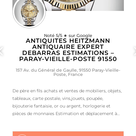
Noté 5/5 ★ sur Google
ANTIQUITES HEITZMANN
ANTIQUAIRE EXPERT
DEBARRAS ESTIMATIONS –
PARAY-VIEILLE-POSTE 91550
157 Av. du Général de Gaulle, 91550 Paray-Vieille-
Poste, France
De père en fils achats et ventes de mobiliers, objets,
tableaux, carte postale, vins,jouets, poupée,
bijouterie fantaisie, or ou argent, horlogerie et
pièces de monnaies Estimation et déplacement à
domicile gratuit Service débarras tout locaux
rapidement ***Dépôt ferme au public*** » »