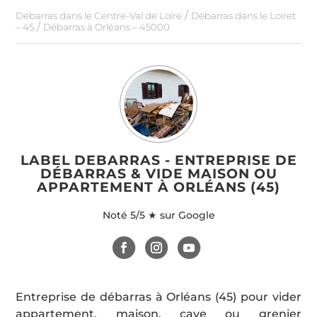
/
Débarras dans le Centre-Val de Loire
Débarras dans le Loiret
/
– 45
Débarras à Orléans – 45000
LABEL DEBARRAS - ENTREPRISE DE
DÉBARRAS & VIDE MAISON OU
APPARTEMENT À ORLÉANS (45)
Noté
5/5 ★ sur Google
Entreprise de débarras à Orléans (45) pour vider
appartement, maison, cave ou grenier