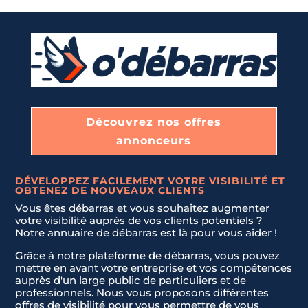
U
n
DÉBLAIEMENT DE CAVES, GARAGES, ET GRENIERS
Message
*
i
t
e
LIVRAISON ET INSTALLATION DE NOUVEAUX MEUBLES.
d
S
t
Découvrez nos offres
JE NE SAIS PAS
a
annonceurs
t
Envoyer la demande
e
s
DÉVELOPPEZ FACILEMENT VOTRE VISIBILITÉ ET
OBTENEZ DE NOUVEAUX CLIENTS
+
Vous êtes débarras et vous souhaitez augmenter
1
votre visibilité auprès de vos clients potentiels ?
Notre annuaire de débarras est là pour vous aider !
Grâce à notre plateforme de débarras, vous pouvez
mettre en avant votre entreprise et vos compétences
auprès d'un large public de particuliers et de
professionnels. Nous vous proposons différentes
offres de visibilité pour vous permettre de vous