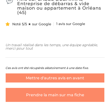
Entreprise de débarras & vide
maison ou appartement à Orléans
(45)
1 avis sur Google
Noté 5/5 ★ sur Google
Un travail réalisé dans les temps, une équipe agréable,
merci pour tout
Quel type de débarras souhaitez-vous ?
*
Nom & Prénom
*
Ces avis ont été récupérés aléatoirement à une date fixe.
DÉBARRAS DE MAISONS ET APPARTEMENTS
Mettre d'autres avis en avant
E-mail
*
ÉBARRAS D'ENTREPRISES ET DE LOCAUX COMMERCIA
Prendre la main sur ma fiche
Téléphone
*
ENLÈVEMENT D'ENCOMBRANTS ET DE DÉCHETS