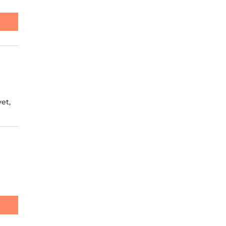
, GARAGES, ET GRENIERS
SAIS PAS
et,