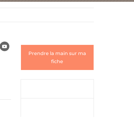
Prendre la main sur ma
fiche
Envoyer un

message
Envoyer un

message