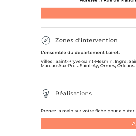
Message
*
Adresse
:
1 Rue de Maison
ENLÈVEMENT D'ENCOMBR
LIVRAISON ET INSTALL
MEUBLE
Zones d'intervention
L'ensemble du département Loiret.
Envoyer la demande
Villes
:
Saint-Pryve-Saint-Mesmin, Ingre, Sai
SUIVANT
Mareau-Aux-Pres, Saint-Ay, Ormes, Orleans.
Réalisations
Prenez la main sur votre fiche pour ajouter v
A