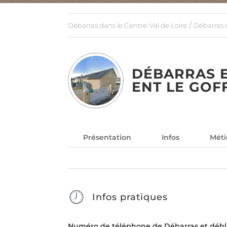
/
Débarras dans le Centre-Val de Loire
Débarras d
DÉBARRAS E
ENT LE GOF
Présentation
Infos
Méti
Infos pratiques
Numéro de téléphone de Débarras et déblai