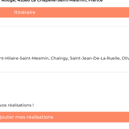
 Rouge, 45380 La Chapelle-Saint-Mesmin, France
ANTS ET DE DÉCHETS
DÉBLAIEMENT DE CAVES
Itinéraire
ATION DE NOUVEAUX
S.
JE NE 
nt-Hilaire-Saint-Mesmin, Chaingy, Saint-Jean-De-La-Ruelle, Oliv
os réalisations !
jouter mes réalisations