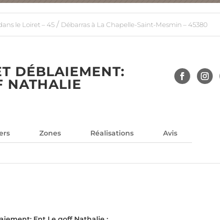
/
ans le Loiret – 45
Débarras à La Chapelle-Saint-Mesmin – 45380
T DÉBLAIEMENT:
F NATHALIE
ers
Zones
Réalisations
Avis
ement: Ent Le goff Nathalie :