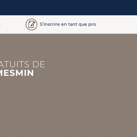
S’inscrire en tant que pro
R
ATUITS DE
MESMIN