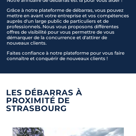
Notre annuaire de débarras est là pour vous aider !
a
JE NE SAIS PAS
t
Grâce à notre plateforme de débarras, vous pouvez
Envoyer la demande
e
mettre en avant votre entreprise et vos compétences
auprès d'un large public de particuliers et de
s
professionnels. Nous vous proposons différentes
+
offres de visibilité pour vous permettre de vous
1
démarquer de la concurrence et d'attirer de
nouveaux clients.
Faites confiance à notre plateforme pour vous faire
connaître et conquérir de nouveaux clients !
LES DÉBARRAS À
PROXIMITÉ DE
STRASBOURG