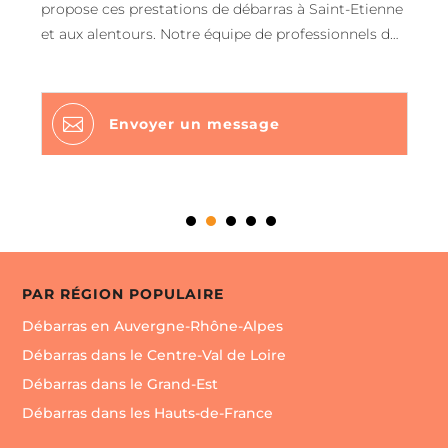
propose ces prestations de débarras à Saint-Etienne
et aux alentours. Notre équipe de professionnels du
nettoyage interviendra pour vider votre cave et
grenier, maison ou appartement, vider votre usine,
atelier ou votre bureau à Saint-Etienne. Nous nous

Envoyer un message
déplaçons gratuitement sur Saint-Etienne et toute
la Loire pour évaluer les meubles et déterminer
rapidement votre offre. Contactez notre entreprise
CHALANCON DÉBARRAS dans le 42. Nous avons
élaboré des protocoles de transport des déchets
pour élimination dans les centres agréés et appliqué
les consignes sur le terrain.
PAR RÉGION POPULAIRE
Débarras en Auvergne-Rhône-Alpes
Débarras dans le Centre-Val de Loire
Débarras dans le Grand-Est
Débarras dans les Hauts-de-France