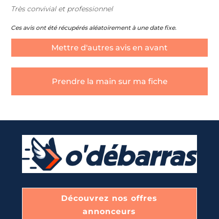
Très convivial et professionnel
Ces avis ont été récupérés aléatoirement à une date fixe.
Mettre d'autres avis en avant
Prendre la main sur ma fiche
Découvrez nos offres
annonceurs