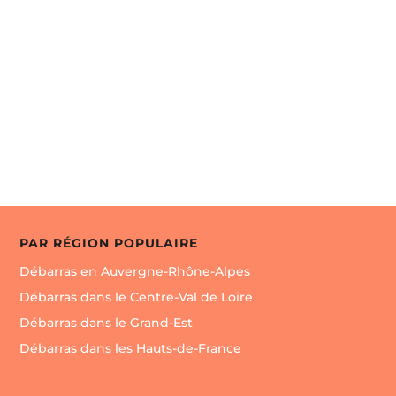
métier Vaisselle Tableaux

Envoyer un message
PAR RÉGION POPULAIRE
Débarras en Auvergne-Rhône-Alpes
Débarras dans le Centre-Val de Loire
Débarras dans le Grand-Est
Débarras dans les Hauts-de-France