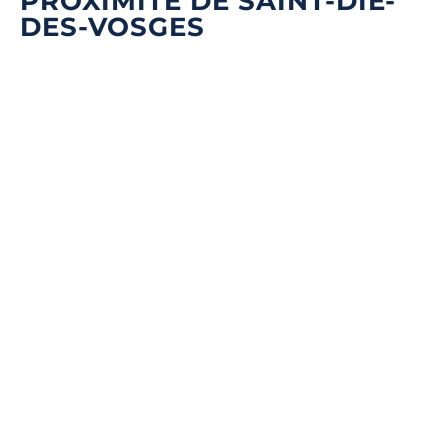
PROXIMITÉ DE SAINT-DIÉ-
DES-VOSGES
Quel type de débarras souhaitez-vous ?
*
Nom & Prénom
*
DÉBARRAS DE MAISONS ET APPARTEMENTS
E-mail
*
ÉBARRAS D'ENTREPRISES ET DE LOCAUX COMMERCIA
Téléphone
*
ENLÈVEMENT D'ENCOMBRANTS ET DE DÉCHETS
Message
*
DÉBLAIEMENT DE CAVES, GARAGES, ET GRENIERS
Noté 4.7/5 ★ sur Google
LIVRAISON ET INSTALLATION DE NOUVEAUX MEUBLES.
DÉBARRAS DE A À Z –
CABESTANY 66330
16 Rue de l'Aixau, 66330 Cabestany, France