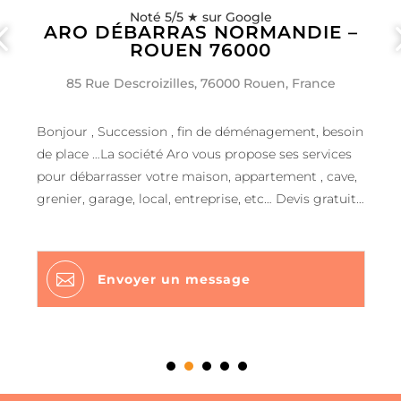
Noté 5/5 ★ sur Google
ARO DÉBARRAS NORMANDIE –
ROUEN 76000
85 Rue Descroizilles, 76000 Rouen, France
Bonjour , Succession , fin de déménagement, besoin
de place …La société Aro vous propose ses services
pour débarrasser votre maison, appartement , cave,
grenier, garage, local, entreprise, etc… Devis gratuit
n’hésitez pas à nous appeler ou nous envoyer un
mail avec des photos + surface ou volume à
débarrasser A bientôt L équipe Aro

Envoyer un message