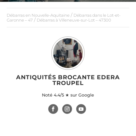
/
Débarras en Nouvelle-Aquitaine
Débarras dans le Lot-et-
/
Garonne – 47
Débarras à Villeneuve-sur-Lot – 47300
ANTIQUITÉS BROCANTE EDERA
TROUPEL
Noté
4.4/5 ★ sur Google