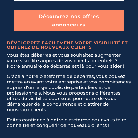
e
d
LIVRAISON ET INSTALLATION DE NOUVEAUX MEUBLES.
S
Découvrez nos offres
t
annonceurs
a
JE NE SAIS PAS
t
Envoyer la demande
DÉVELOPPEZ FACILEMENT VOTRE VISIBILITÉ ET
e
OBTENEZ DE NOUVEAUX CLIENTS
s
Vous êtes débarras et vous souhaitez augmenter
+
votre visibilité auprès de vos clients potentiels ?
1
Notre annuaire de débarras est là pour vous aider !
Grâce à notre plateforme de débarras, vous pouvez
mettre en avant votre entreprise et vos compétences
auprès d'un large public de particuliers et de
professionnels. Nous vous proposons différentes
offres de visibilité pour vous permettre de vous
démarquer de la concurrence et d'attirer de
nouveaux clients.
Faites confiance à notre plateforme pour vous faire
connaître et conquérir de nouveaux clients !