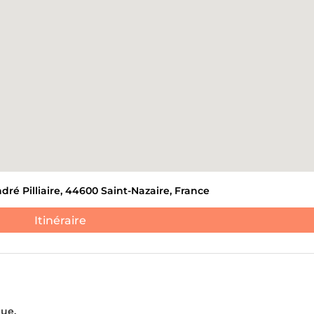
ANTS ET DE DÉCHETS
DÉBLAIEMENT DE CAVES
ATION DE NOUVEAUX
S.
JE NE 
André Pilliaire, 44600 Saint-Nazaire, France
Itinéraire
ue.