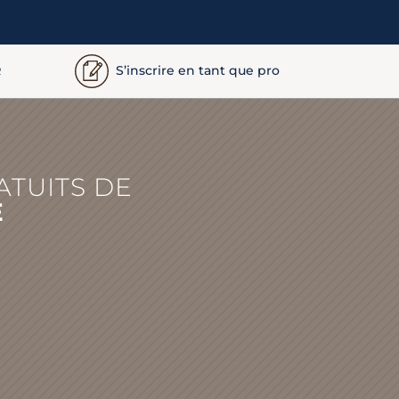
S’inscrire en tant que pro
R
ATUITS DE
E