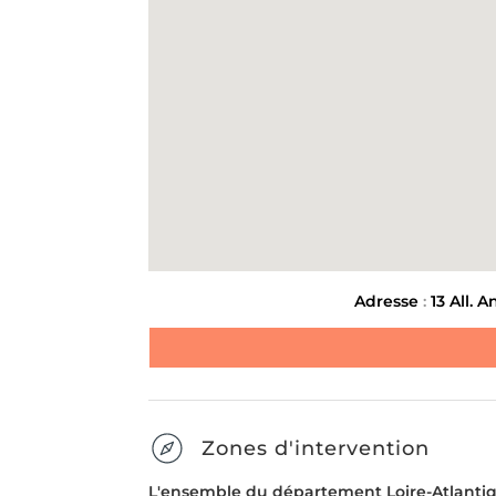
Message
*
ENLÈVEMENT D'ENCOMBR
LIVRAISON ET INSTALL
MEUBLE
Envoyer la demande
SUIVANT
Adresse
:
13 All. 
Zones d'intervention
L'ensemble du département Loire-Atlantiq