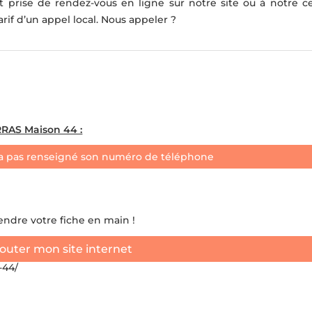
 prise de rendez-vous en ligne sur notre site ou à notre ce
rif d’un appel local. Nous appeler ?
AS Maison 44 :
a pas renseigné son numéro de téléphone
rendre votre fiche en main !
outer mon site internet
-44/