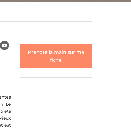
Prendre la main sur ma
fiche
Envoyer un

message
antes
Envoyer un
 ? Le

message
bjets
vieux
at est