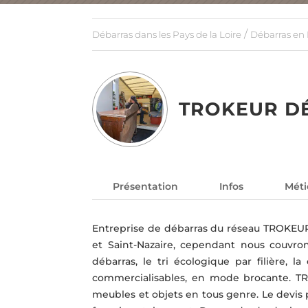
/
Débarras dans les Pays de la Loire
Débarras en 
TROKEUR D
Présentation
Infos
Méti
Entreprise de débarras du réseau TROKEUR 
et Saint-Nazaire, cependant nous couvro
débarras, le tri écologique par filière, l
commercialisables, en mode brocante. T
meubles et objets en tous genre. Le devis p