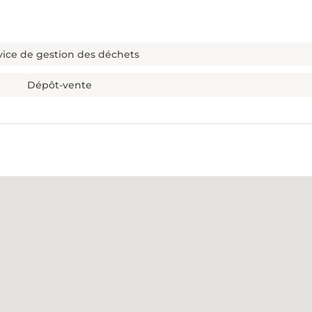
vice de gestion des déchets
Dépôt-vente
ur 7
Quel type de débarras souhaitez-vous ?
*
Téléphone
*
DÉBARRAS D'ENTREP
 ET APPARTEMENTS
COMME