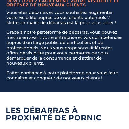
DÉVELOPPEZ FACILEMENT VOTRE VISIBILITÉ ET
t
OBTENEZ DE NOUVEAUX CLIENTS
a
Vous êtes débarras et vous souhaitez augmenter
JE NE SAIS PAS
t
votre visibilité auprès de vos clients potentiels ?
Envoyer la demande
e
Notre annuaire de débarras est là pour vous aider !
s
Grâce à notre plateforme de débarras, vous pouvez
+
mettre en avant votre entreprise et vos compétences
1
auprès d'un large public de particuliers et de
professionnels. Nous vous proposons différentes
offres de visibilité pour vous permettre de vous
démarquer de la concurrence et d'attirer de
nouveaux clients.
Faites confiance à notre plateforme pour vous faire
connaître et conquérir de nouveaux clients !
LES DÉBARRAS À
PROXIMITÉ DE PORNIC