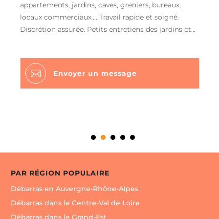
appartements, jardins, caves, greniers, bureaux,
locaux commerciaux…. Travail rapide et soigné.
Discrétion assurée. Petits entretiens des jardins et
piscines. Petits bricolages. Devis rapide et gratuit
7j/7

Envoyer un message
PAR RÉGION POPULAIRE
Débarras en Auvergne-Rhône-Alpes
Débarras dans le Centre-Val de Loire
Débarras dans le Grand-Est