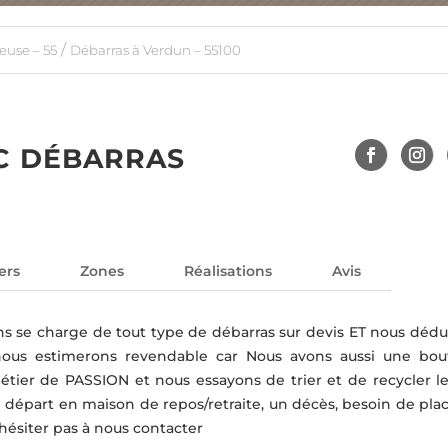
/
euse – 55
Débarras à Verdun – 55100
C DÉBARRAS
ers
Zones
Réalisations
Avis
ns se charge de tout type de débarras sur devis ET nous dédu
nous estimerons revendable car Nous avons aussi une bou
étier de PASSION et nous essayons de trier et de recycler le
n départ en maison de repos/retraite, un décès, besoin de pla
hésiter pas à nous contacter