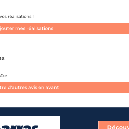
os réalisations !
jouter mes réalisations
as
fixe.
re d'autres avis en avant
Découv