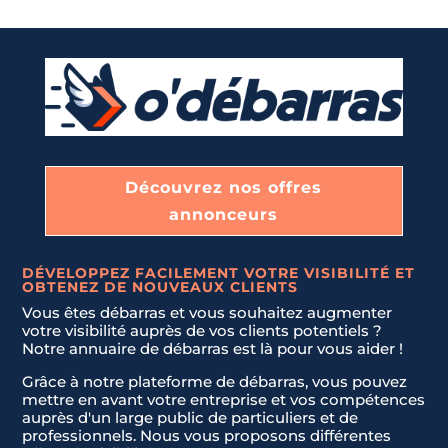
n
Message
*
i
DÉBLAIEMENT DE CAVES, GARAGES, ET GRENIERS
t
e
d
LIVRAISON ET INSTALLATION DE NOUVEAUX MEUBLES.
S
t
a
Découvrez nos offres
JE NE SAIS PAS
t
annonceurs
Envoyer la demande
e
s
DÉVELOPPEZ FACILEMENT VOTRE VISIBILITÉ ET
+
OBTENEZ DE NOUVEAUX CLIENTS
1
Vous êtes débarras et vous souhaitez augmenter
votre visibilité auprès de vos clients potentiels ?
Notre annuaire de débarras est là pour vous aider !
Grâce à notre plateforme de débarras, vous pouvez
mettre en avant votre entreprise et vos compétences
auprès d'un large public de particuliers et de
professionnels. Nous vous proposons différentes