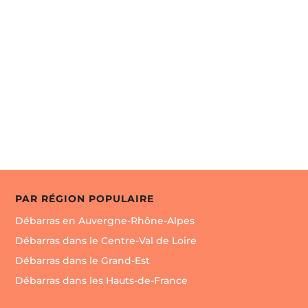
54410
10 Côte Grise, 54410 Laneuveville-devant-Nancy,
France

Envoyer un message
PAR RÉGION POPULAIRE
Débarras en Auvergne-Rhône-Alpes
Débarras dans le Centre-Val de Loire
Débarras dans le Grand-Est
Débarras dans les Hauts-de-France