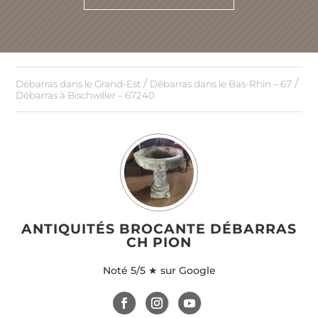
/
/
Débarras dans le Grand-Est
Débarras dans le Bas-Rhin – 67
Débarras à Bischwiller – 67240
ANTIQUITÉS BROCANTE DÉBARRAS
CH PION
Noté
5/5 ★ sur Google