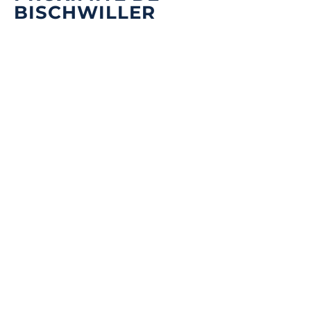
BISCHWILLER
Quel type de débarras souhaitez-vous ?
*
Nom & Prénom
*
DÉBARRAS DE MAISONS ET APPARTEMENTS
Noté 4.8/5 ★ sur Google
E-mail
*
SG DEBARRAS : ENTREPRISE DE
DÉBARRAS DE MAISON –
ÉBARRAS D'ENTREPRISES ET DE LOCAUX COMMERCIA
MARIGNANE 13700
Téléphone
*