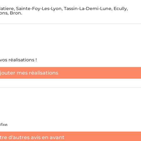
i
t
latiere, Sainte-Foy-Les-Lyon, Tassin-La-Demi-Lune, Ecully,
ANTS ET DE DÉCHETS
DÉBLAIEMENT DE CAVES
ons, Bron.
e
d
S
ATION DE NOUVEAUX
t
S.
JE NE 
a
t
e
os réalisations !
s
jouter mes réalisations
+
1
fixe.
re d'autres avis en avant