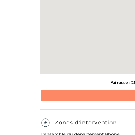
Type de débarras
-
Étape
1
s
Adresse
:
2
Nom & Prénom
*
E-mail
*
Zones d'intervention
DÉBARRAS DE MAISONS
L'ensemble du département Rhône.