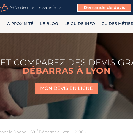
98% de clients satisfaits
Demande de devis
A PROXIMITÉ
LE BLOG
LE GUIDE INFO
GUIDES MÉTIE
ET COMPAREZ DES DEVIS GR
DÉBARRAS À LYON
MON DEVIS EN LIGNE
/
dans le Rhône – 69
Débarras à Lyon – 69000