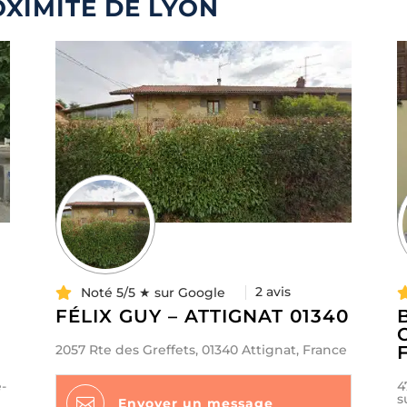
XIMITÉ DE LYON
2 avis
Noté 5/5 ★ sur Google
FÉLIX GUY – ATTIGNAT 01340
2057 Rte des Greffets, 01340 Attignat, France
e-
4
s

Envoyer un message