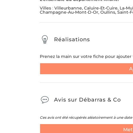
Message
*
Villes
:
Villeurbanne, Caluire-Et-Cuire, La-Mu
ENLÈVEMENT D'ENCOMBR
Champagne-Au-Mont-D-Or, Oullins, Saint-F
LIVRAISON ET INSTALL
MEUBLE
Réalisations
Envoyer la demande
Prenez la main sur votre fiche pour ajouter v
SUIVANT
A
Avis sur Débarras & Co
Ces avis ont été récupérés aléatoirement à une date 
Mett