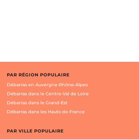
jardins, etc… SUD DÉBARRAS est aussi spécialisé
dans le désencombrement de lieux hautements
chargés. Plus précisément les Syndromes de

Envoyer un message
Diogènes (accumulations de déchets en grandes
quantités). Lieux hautements Insalubres (déchets,
excréments, cafards, rats…) Habitats squattés ou
locataires partis précipitamment. Nous réalisons
également des Bio-nettoyage de fonds en comble
des lieux. Désinfection Désinsectisation Dératisation
Notre entreprise est assurée, qualifiée et parés pour
PAR RÉGION POPULAIRE
tout vos Débarras.
Débarras en Auvergne-Rhône-Alpes
Débarras dans le Centre-Val de Loire
Débarras dans le Grand-Est
Débarras dans les Hauts-de-France
PAR VILLE POPULAIRE