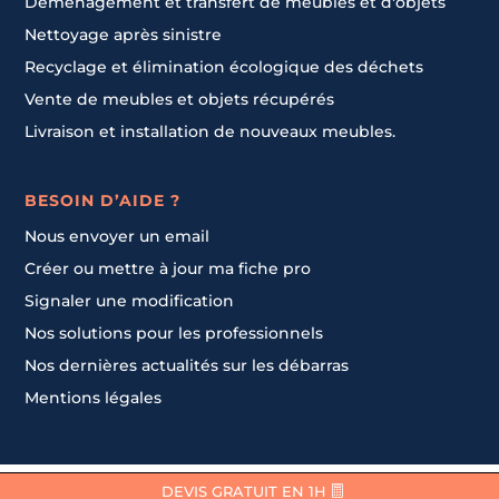
Déménagement et transfert de meubles et d'objets
Nettoyage après sinistre
Recyclage et élimination écologique des déchets
Vente de meubles et objets récupérés
Livraison et installation de nouveaux meubles.
BESOIN D’AIDE ?
Nous envoyer un email
Créer ou mettre à jour ma fiche pro
Signaler une modification
Nos solutions pour les professionnels
Nos dernières actualités sur les débarras
Mentions légales
Contacter un pro
Contacter un pro
DEVIS GRATUIT EN 1H