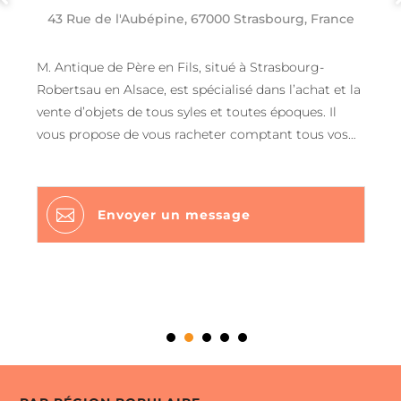
43 Rue de l'Aubépine, 67000 Strasbourg, France
M. Antique de Père en Fils, situé à Strasbourg-
Robertsau en Alsace, est spécialisé dans l’achat et la
vente d’objets de tous syles et toutes époques. Il
vous propose de vous racheter comptant tous vos
biens: tableaux, sculptures, bibelots, montres, bijoux,
militarias, philathélie, numismatique, mobilier,
instruments de musique, vins et spiritueux ainsi

Envoyer un message
qu’un service de désencombrement pour
particuliers et professionnels. Vous pouvez
bénéficier du déplacement, d’une estimation ou d’un
devis gratuit. Avant toute visite veuillez-nous
contacter.