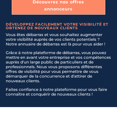
Découvrez nos offres
d
LIVRAISON ET INSTALLATION DE NOUVEAUX MEUBLES.
S
annonceurs
t
a
JE NE SAIS PAS
DÉVELOPPEZ FACILEMENT VOTRE VISIBILITÉ ET
t
OBTENEZ DE NOUVEAUX CLIENTS
Envoyer la demande
e
Vous êtes débarras et vous souhaitez augmenter
s
votre visibilité auprès de vos clients potentiels ?
Notre annuaire de débarras est là pour vous aider !
+
1
Grâce à notre plateforme de débarras, vous pouvez
mettre en avant votre entreprise et vos compétences
auprès d'un large public de particuliers et de
professionnels. Nous vous proposons différentes
offres de visibilité pour vous permettre de vous
démarquer de la concurrence et d'attirer de
nouveaux clients.
Faites confiance à notre plateforme pour vous faire
connaître et conquérir de nouveaux clients !