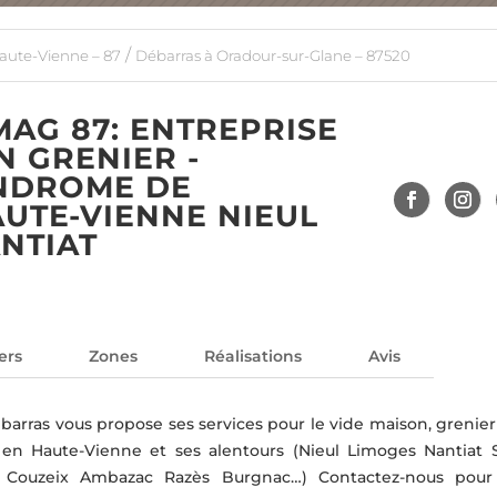
/
aute-Vienne – 87
Débarras à Oradour-sur-Glane – 87520
AG 87: ENTREPRISE
N GRENIER -
YNDROME DE
UTE-VIENNE NIEUL
NTIAT
ers
Zones
Réalisations
Avis
rras vous propose ses services pour le vide maison, grenier 
n Haute-Vienne et ses alentours (Nieul Limoges Nantiat S
il Couzeix Ambazac Razès Burgnac…) Contactez-nous pour