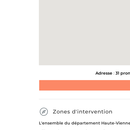
Message
*
ENLÈVEMENT D'ENCOMBR
LIVRAISON ET INSTALL
MEUBLE
Envoyer la demande
SUIVANT
Adresse
:
31 pro
Zones d'intervention
L'ensemble du département Haute-Vienne