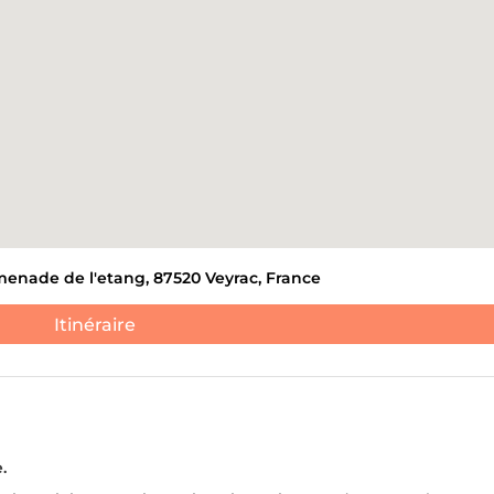
ANTS ET DE DÉCHETS
DÉBLAIEMENT DE CAVES
ATION DE NOUVEAUX
S.
JE NE 
menade de l'etang, 87520 Veyrac, France
Itinéraire
.