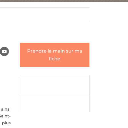
Prendre la main sur ma
fiche
Envoyer un

message
Envoyer un

message
ainsi
aint-
 plus