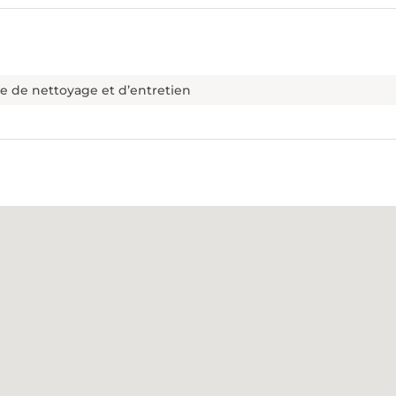
ce de nettoyage et d’entretien
ur 7
Quel type de débarras souhaitez-vous ?
*
Téléphone
*
DÉBARRAS D'ENTREP
 ET APPARTEMENTS
COMME