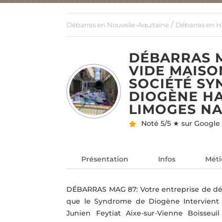
/
Débarras en Nouvelle-Aquitaine
Débarras en H
DÉBARRAS M
VIDE MAISO
SOCIÉTÉ S
DIOGÈNE HA
LIMOGES NA
Noté
5/5 ★ sur Google
Présentation
Infos
Méti
DÉBARRAS MAG 87: Votre entreprise de déba
que le Syndrome de Diogène Intervient e
Junien Feytiat Aixe-sur-Vienne Boisseu