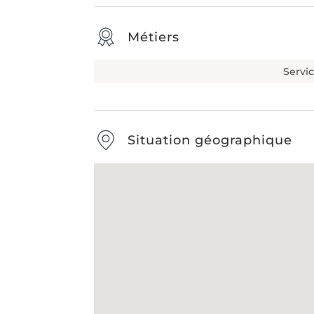
Métiers
Servi
Situation géographique
Type de débarras
-
Étape
1
s
Nom & Prénom
*
E-mail
*
DÉBARRAS DE MAISONS