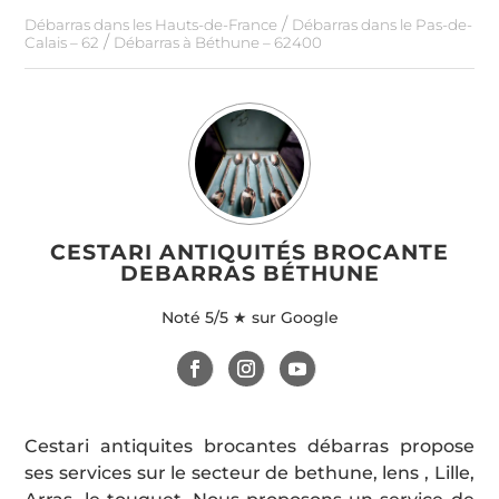
/
Débarras dans les Hauts-de-France
Débarras dans le Pas-de-
/
Calais – 62
Débarras à Béthune – 62400
CESTARI ANTIQUITÉS BROCANTE
DEBARRAS BÉTHUNE
Noté
5/5 ★ sur Google
Cestari antiquites brocantes débarras propose
ses services sur le secteur de bethune, lens , Lille,