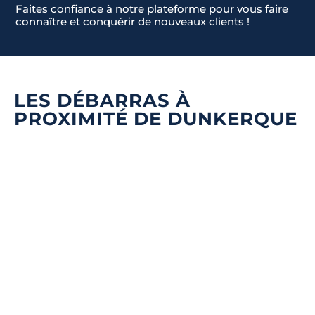
Faites confiance à notre plateforme pour vous faire
connaître et conquérir de nouveaux clients !
LES DÉBARRAS À
Quel type de débarras souhaitez-vous ?
*
Nom & Prénom
*
PROXIMITÉ DE DUNKERQUE
DÉBARRAS DE MAISONS ET APPARTEMENTS
E-mail
*
ÉBARRAS D'ENTREPRISES ET DE LOCAUX COMMERCIA
Téléphone
*
ENLÈVEMENT D'ENCOMBRANTS ET DE DÉCHETS
Message
*
DÉBLAIEMENT DE CAVES, GARAGES, ET GRENIERS