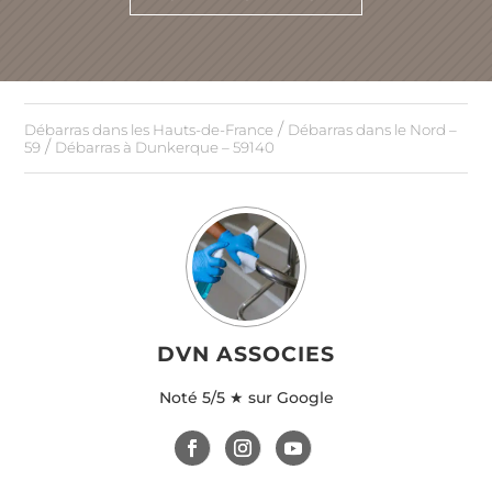
/
Débarras dans les Hauts-de-France
Débarras dans le Nord –
/
59
Débarras à Dunkerque – 59140
DVN ASSOCIES
Noté
5/5 ★ sur Google