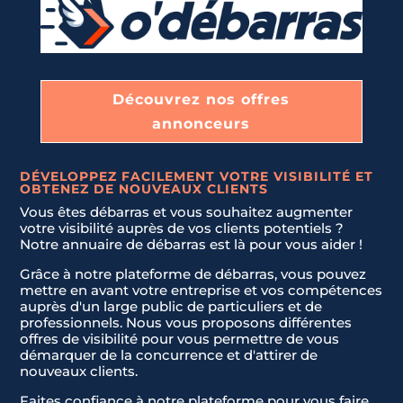
DÉBLAIEMENT DE CAVES, GARAGES, ET GRENIERS
t
e
d
LIVRAISON ET INSTALLATION DE NOUVEAUX MEUBLES.
S
t
Découvrez nos offres
a
annonceurs
JE NE SAIS PAS
t
Envoyer la demande
e
DÉVELOPPEZ FACILEMENT VOTRE VISIBILITÉ ET
s
OBTENEZ DE NOUVEAUX CLIENTS
+
Vous êtes débarras et vous souhaitez augmenter
1
votre visibilité auprès de vos clients potentiels ?
Notre annuaire de débarras est là pour vous aider !
Grâce à notre plateforme de débarras, vous pouvez
mettre en avant votre entreprise et vos compétences
auprès d'un large public de particuliers et de
professionnels. Nous vous proposons différentes
offres de visibilité pour vous permettre de vous
démarquer de la concurrence et d'attirer de
nouveaux clients.
Faites confiance à notre plateforme pour vous faire