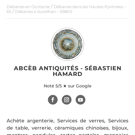
/
Débarras en Occitanie
Débarras dans les Hautes-Pyrénées –
/
65
Débarras à Aureilhan – 65800
ABCÈB ANTIQUITÉS - SÉBASTIEN
HAMARD
Noté
5/5 ★ sur Google
Achète argenterie, Services de verres, Services
de table, verrerie, céramiques chinoises, bijoux,