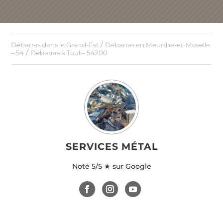
/
Débarras dans le Grand-Est
Débarras en Meurthe-et-Moselle
/
– 54
Débarras à Toul – 54200
SERVICES MÉTAL
Noté
5/5 ★ sur Google