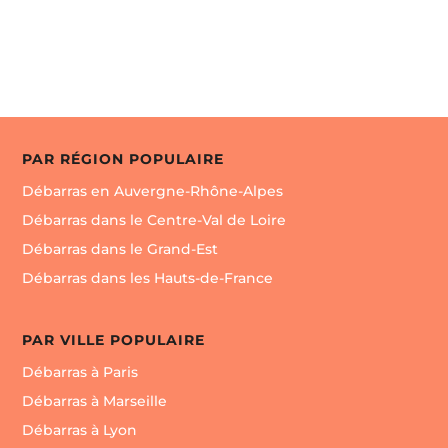
professionnel est a votre écoute . Recyclage déchets
Veolia ou don si objets encore utilisable . DEVIS
GRATUIT TRAVAIL PROFESSIONNEL Contact direct :
06.46.56.27.65 NETTOYAGE65 débarras enlèvement
d’encombrants Devis gratuit sur : Tarbes Pau
Bagneres de bigorre hautes Pyrénées gers Pyrénées
atlantique vic-en-bigorre marciac plaisance luchon
PAR RÉGION POPULAIRE
Lannemezan etc …
Débarras en Auvergne-Rhône-Alpes
Débarras dans le Centre-Val de Loire
Débarras dans le Grand-Est
Débarras dans les Hauts-de-France
PAR VILLE POPULAIRE
Débarras à Paris
Débarras à Marseille
Débarras à Lyon