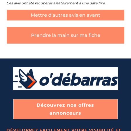
Ces avis ont été récupérés aléatoirement à une date fixe.
Mettre d'autres avis en avant
Prendre la main sur ma fiche
Découvrez nos offres
annonceurs
DÉVELOPPEZ FACILEMENT VOTRE VISIBILITÉ ET