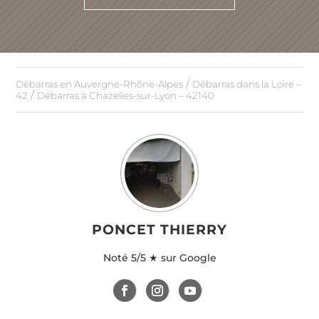
/
Débarras en Auvergne-Rhône-Alpes
Débarras dans la Loire –
/
42
Débarras à Chazelles-sur-Lyon – 42140
PONCET THIERRY
Noté
5/5 ★ sur Google