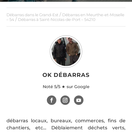
/
Débarras dans le Grand-Est
Débarras en Meurthe-et-Moselle
/
– 54
Débarras à Saint-Nicolas-de-Port – 54210
OK DÉBARRAS
Noté
5/5 ★ sur Google
débarras locaux, bureaux, commerces, fins de
chantiers, etc… Déblaiement déchets verts,