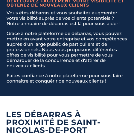
t
DÉVELOPPEZ FACILEMENT VOTRE VISIBILITÉ ET
OBTENEZ DE NOUVEAUX CLIENTS
a
Vous êtes débarras et vous souhaitez augmenter
t
JE NE SAIS PAS
Envoyer la demande
votre visibilité auprès de vos clients potentiels ?
e
Notre annuaire de débarras est là pour vous aider !
s
Grâce à notre plateforme de débarras, vous pouvez
+
mettre en avant votre entreprise et vos compétences
1
auprès d'un large public de particuliers et de
professionnels. Nous vous proposons différentes
offres de visibilité pour vous permettre de vous
démarquer de la concurrence et d'attirer de
nouveaux clients.
Faites confiance à notre plateforme pour vous faire
connaître et conquérir de nouveaux clients !
LES DÉBARRAS À
PROXIMITÉ DE SAINT-
NICOLAS-DE-PORT