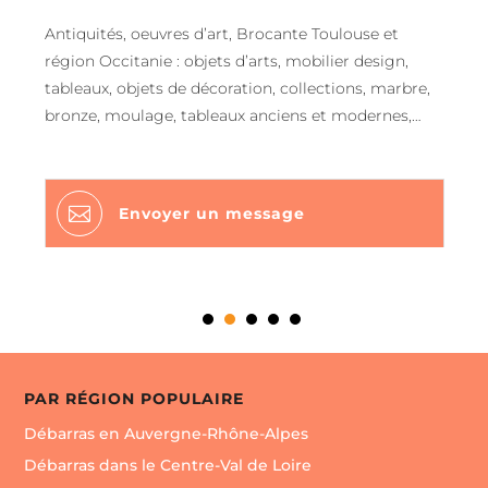
Antiquités, oeuvres d’art, Brocante Toulouse et
région Occitanie : objets d’arts, mobilier design,
tableaux, objets de décoration, collections, marbre,
bronze, moulage, tableaux anciens et modernes,
meubles vintage, etc… Objets choisis et de qualité
du XVIIe au XXe siècle Expertise et estimation sur
rendez-vous (déplacement à domicile dans toute la

Envoyer un message
région)
PAR RÉGION POPULAIRE
Débarras en Auvergne-Rhône-Alpes
Débarras dans le Centre-Val de Loire