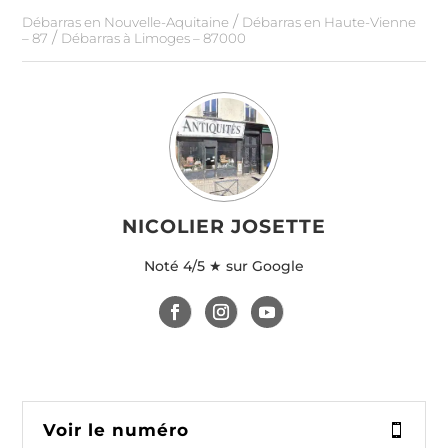
/
Débarras en Nouvelle-Aquitaine
Débarras en Haute-Vienne
/
– 87
Débarras à Limoges – 87000
NICOLIER JOSETTE
Noté
4/5 ★ sur Google
Voir le numéro