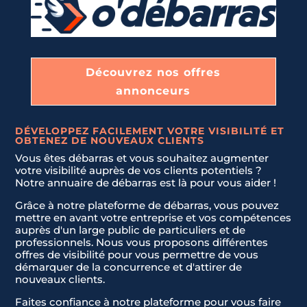
DÉBARRAS DE MAISONS ET APPARTEMENTS
E-mail
*
ÉBARRAS D'ENTREPRISES ET DE LOCAUX COMMERCIA
Découvrez nos offres
Téléphone
*
annonceurs
ENLÈVEMENT D'ENCOMBRANTS ET DE DÉCHETS
U
n
DÉVELOPPEZ FACILEMENT VOTRE VISIBILITÉ ET
OBTENEZ DE NOUVEAUX CLIENTS
Message
*
i
DÉBLAIEMENT DE CAVES, GARAGES, ET GRENIERS
Vous êtes débarras et vous souhaitez augmenter
t
votre visibilité auprès de vos clients potentiels ?
e
Notre annuaire de débarras est là pour vous aider !
d
LIVRAISON ET INSTALLATION DE NOUVEAUX MEUBLES.
Grâce à notre plateforme de débarras, vous pouvez
S
mettre en avant votre entreprise et vos compétences
t
auprès d'un large public de particuliers et de
a
professionnels. Nous vous proposons différentes
JE NE SAIS PAS
offres de visibilité pour vous permettre de vous
t
Envoyer la demande
démarquer de la concurrence et d'attirer de
e
nouveaux clients.
s
Faites confiance à notre plateforme pour vous faire
+