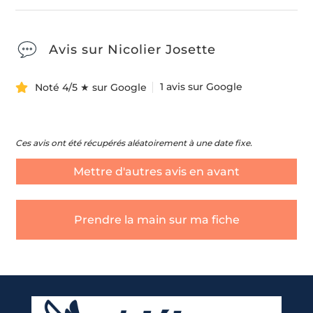
Avis sur Nicolier Josette
1 avis sur Google
Noté 4/5 ★ sur Google
Ces avis ont été récupérés aléatoirement à une date fixe.
Mettre d'autres avis en avant
Prendre la main sur ma fiche
Quel type de débarras souhaitez-vous ?
*
Nom & Prénom
*