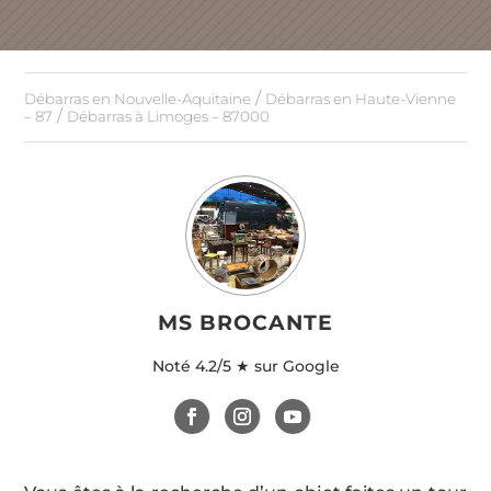
/
Débarras en Nouvelle-Aquitaine
Débarras en Haute-Vienne
/
– 87
Débarras à Limoges – 87000
MS BROCANTE
Noté
4.2/5 ★ sur Google