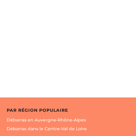
Noté 4/5 ★ sur Google
M2D – SAINT-JEAN-DE-
MAURIENNE 73300
50 Rue Léonard de Vinci, 73300 Saint-Jean-de-
Maurienne, France

Envoyer un message
PAR RÉGION POPULAIRE
Débarras en Auvergne-Rhône-Alpes
Débarras dans le Centre-Val de Loire