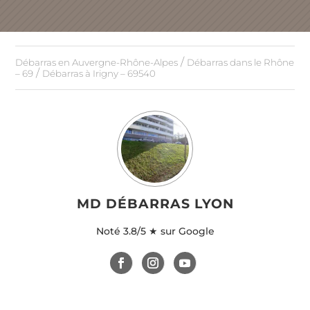
/
Débarras en Auvergne-Rhône-Alpes
Débarras dans le Rhône
/
– 69
Débarras à Irigny – 69540
MD DÉBARRAS LYON
Noté
3.8/5 ★ sur Google