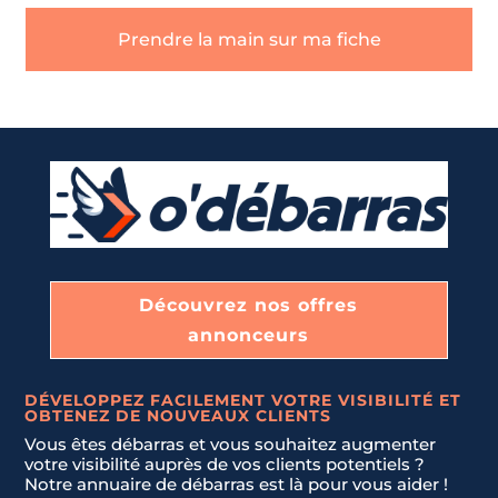
Téléphone
*
Prendre la main sur ma fiche
U
n
DÉBLAIEMENT DE CAVES, GARAGES, ET GRENIERS
Message
*
i
t
e
LIVRAISON ET INSTALLATION DE NOUVEAUX MEUBLES.
d
S
t
JE NE SAIS PAS
a
t
Envoyer la demande
e
Découvrez nos offres
s
annonceurs
+
1
DÉVELOPPEZ FACILEMENT VOTRE VISIBILITÉ ET
OBTENEZ DE NOUVEAUX CLIENTS
Vous êtes débarras et vous souhaitez augmenter
votre visibilité auprès de vos clients potentiels ?
Notre annuaire de débarras est là pour vous aider !