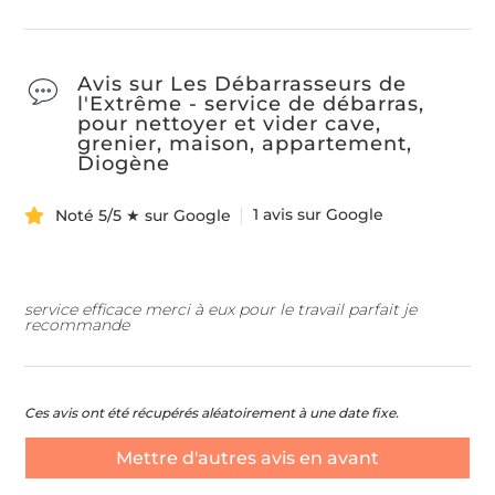
Avis sur Les Débarrasseurs de
l'Extrême - service de débarras,
pour nettoyer et vider cave,
grenier, maison, appartement,
Diogène
1 avis sur Google
Noté 5/5 ★ sur Google
Quel type de débarras souhaitez-vous ?
*
service efficace merci à eux pour le travail parfait je
Nom & Prénom
*
recommande
DÉBARRAS DE MAISONS ET APPARTEMENTS
E-mail
*
Ces avis ont été récupérés aléatoirement à une date fixe.
ÉBARRAS D'ENTREPRISES ET DE LOCAUX COMMERCIA
Mettre d'autres avis en avant
ENLÈVEMENT D'ENCOMBRANTS ET DE DÉCHETS