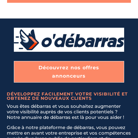
n
Message
*
i
DÉBLAIEMENT DE CAVES, GARAGES, ET GRENIERS
t
e
d
LIVRAISON ET INSTALLATION DE NOUVEAUX MEUBLES.
S
t
a
JE NE SAIS PAS
t
Envoyer la demande
e
Découvrez nos offres
s
annonceurs
+
1
DÉVELOPPEZ FACILEMENT VOTRE VISIBILITÉ ET
OBTENEZ DE NOUVEAUX CLIENTS
Vous êtes débarras et vous souhaitez augmenter
votre visibilité auprès de vos clients potentiels ?
Notre annuaire de débarras est là pour vous aider !
Grâce à notre plateforme de débarras, vous pouvez
mettre en avant votre entreprise et vos compétences