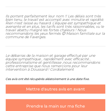
Ils portent parfaitement leur nom !! Les délais sont très
bien tenu, le travail est accompli avec minutie et rapidité.
Rien n'est laissé au hasard. L’équipe est sympathique et
avenante et en plus, les tarifs sont très raisonnables, vu le
travail abattu malgré les fortes chaleurs ! Nous
recommandons les yeux fermés 🙂 Maison familiale sur la
commune de Faverges.
Quel type de débarras souhaitez-vous ?
*
Le débarras de la maison et garage effectué par une
Nom & Prénom
*
équipe sympathique , rapidement avec efficacité ,
professionnalisme et gentillesse ,nous recommandons
cette entreprise que nous remercions pour leur
intervention à Doussard ! Cordialement
DÉBARRAS DE MAISONS ET APPARTEMENTS
E-mail
*
Ces avis ont été récupérés aléatoirement à une date fixe.
ÉBARRAS D'ENTREPRISES ET DE LOCAUX COMMERCIA
Mettre d'autres avis en avant
Téléphone
*
ENLÈVEMENT D'ENCOMBRANTS ET DE DÉCHETS
Prendre la main sur ma fiche
U