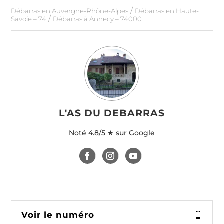
/
Débarras en Auvergne-Rhône-Alpes
Débarras en Haute-
/
Savoie – 74
Débarras à Annecy – 74000
L'AS DU DEBARRAS
Noté
4.8/5 ★ sur Google
Voir le numéro