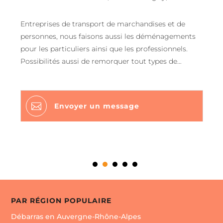
Entreprises de transport de marchandises et de
personnes, nous faisons aussi les déménagements
pour les particuliers ainsi que les professionnels.
Possibilités aussi de remorquer tout types de
véhicules et d’utilitaire. Pour plus d’informations sur
nos services ainsi que nos prix, vous pouvez nous
contacter sur le numéro indiqué sur notre page

Envoyer un message
Google ou via notre site internet.
PAR RÉGION POPULAIRE
Débarras en Auvergne-Rhône-Alpes