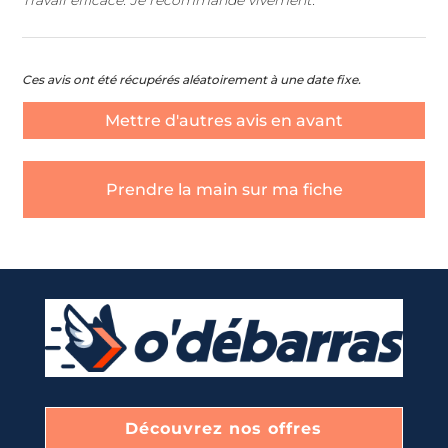
Travail efficace. Je recommande vivement.
Ces avis ont été récupérés aléatoirement à une date fixe.
Quel type de débarras souhaitez-vous ?
*
Nom & Prénom
*
Mettre d'autres avis en avant
DÉBARRAS DE MAISONS ET APPARTEMENTS
Prendre la main sur ma fiche
E-mail
*
ÉBARRAS D'ENTREPRISES ET DE LOCAUX COMMERCIA
Téléphone
*
ENLÈVEMENT D'ENCOMBRANTS ET DE DÉCHETS
Message
*
DÉBLAIEMENT DE CAVES, GARAGES, ET GRENIERS
Découvrez nos offres