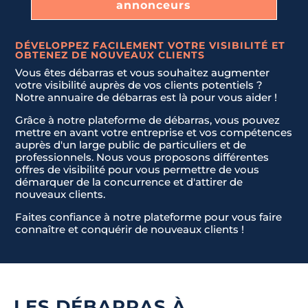
LIVRAISON ET INSTALLATION DE NOUVEAUX MEUBLES.
annonceurs
DÉVELOPPEZ FACILEMENT VOTRE VISIBILITÉ ET
JE NE SAIS PAS
OBTENEZ DE NOUVEAUX CLIENTS
Envoyer la demande
Vous êtes débarras et vous souhaitez augmenter
votre visibilité auprès de vos clients potentiels ?
Notre annuaire de débarras est là pour vous aider !
Grâce à notre plateforme de débarras, vous pouvez
mettre en avant votre entreprise et vos compétences
auprès d'un large public de particuliers et de
professionnels. Nous vous proposons différentes
offres de visibilité pour vous permettre de vous
démarquer de la concurrence et d'attirer de
nouveaux clients.
Faites confiance à notre plateforme pour vous faire
connaître et conquérir de nouveaux clients !
LES DÉBARRAS À