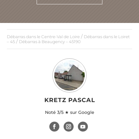
/
Débarras dans le Centre-Val de Loire
Débarras dans le Loiret
/
– 45
Débarras à Beaugency – 45190
KRETZ PASCAL
Noté
3/5 ★ sur Google