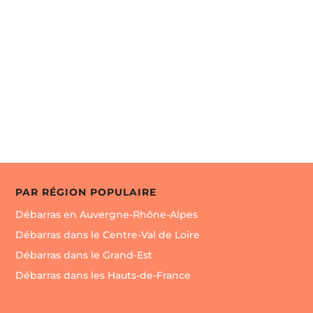
modernes, meubles, objets d’arts, bronzes, marbres,
collections, objets de décoration, etc. Expertise et
estimation gratuites, sur de simples photos, par
émail ou sms, déplacement à domicile gratuit,

Envoyer un message
partage de succession, courtage, et service
débarras.
PAR RÉGION POPULAIRE
Débarras en Auvergne-Rhône-Alpes
Débarras dans le Centre-Val de Loire
Débarras dans le Grand-Est
Débarras dans les Hauts-de-France