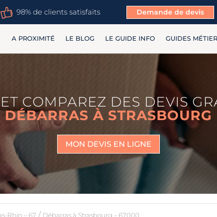
98% de clients satisfaits
Demande de devis
A PROXIMITÉ
LE BLOG
LE GUIDE INFO
GUIDES MÉTIE
ET COMPAREZ DES DEVIS GR
DÉBARRAS À STRASBOURG
MON DEVIS EN LIGNE
/
as-Rhin – 67
Débarras à Strasbourg – 67000