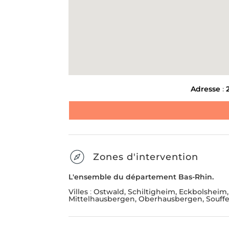
Message
*
ENLÈVEMENT D'ENCOMBR
LIVRAISON ET INSTALL
MEUBLE
Adresse
:
Envoyer la demande
SUIVANT
Zones d'intervention
L'ensemble du département Bas-Rhin.
Villes
:
Ostwald, Schiltigheim, Eckbolsheim
Mittelhausbergen, Oberhausbergen, Souff