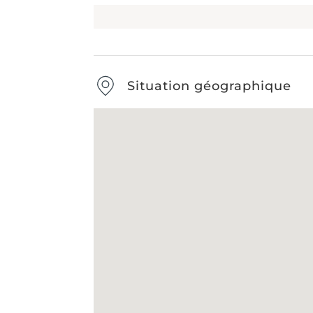
Situation géographique
Type de débarras
-
Étape
1
s
Nom & Prénom
*
E-mail
*
DÉBARRAS DE MAISONS