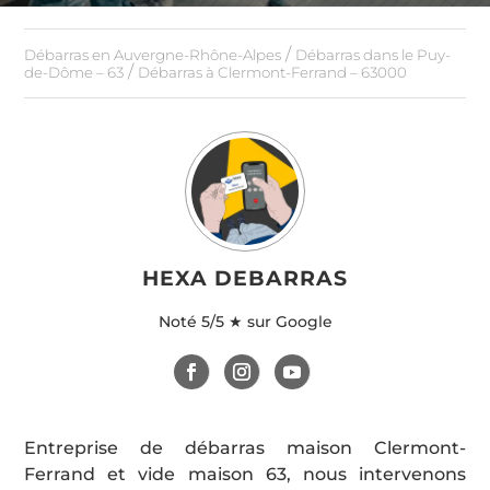
/
Débarras en Auvergne-Rhône-Alpes
Débarras dans le Puy-
/
de-Dôme – 63
Débarras à Clermont-Ferrand – 63000
HEXA DEBARRAS
Noté
5/5 ★ sur Google
Entreprise de débarras maison Clermont-
Ferrand et vide maison 63, nous intervenons