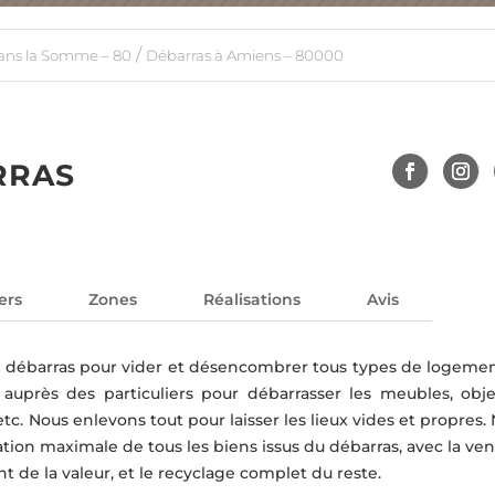
/
ans la Somme – 80
Débarras à Amiens – 80000
RRAS
ers
Zones
Réalisations
Avis
de débarras pour vider et désencombrer tous types de logemen
uprès des particuliers pour débarrasser les meubles, obje
tc. Nous enlevons tout pour laisser les lieux vides et propres.
sation maximale de tous les biens issus du débarras, avec la ve
t de la valeur, et le recyclage complet du reste.