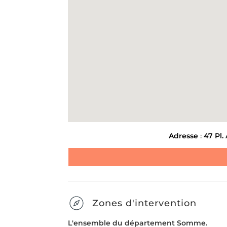
Message
*
ENLÈVEMENT D'ENCOMBR
LIVRAISON ET INSTALL
MEUBLE
Envoyer la demande
SUIVANT
Adresse
:
47 Pl.
Zones d'intervention
L'ensemble du département Somme.