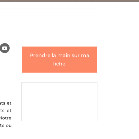
Prendre la main sur ma
fiche
Envoyer un

message
ts et
Envoyer un
ts et

message
 Notre
nte ou