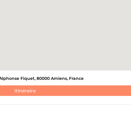
ANTS ET DE DÉCHETS
DÉBLAIEMENT DE CAVES
ATION DE NOUVEAUX
S.
JE NE 
 Alphonse Fiquet, 80000 Amiens, France
Itinéraire