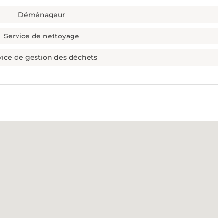
Déménageur
Service de nettoyage
vice de gestion des déchets
ur 7
Quel type de débarras souhaitez-vous ?
*
Téléphone
*
DÉBARRAS D'ENTREP
 ET APPARTEMENTS
COMME