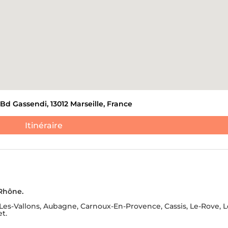
ANTS ET DE DÉCHETS
DÉBLAIEMENT DE CAVES
ATION DE NOUVEAUX
S.
JE NE 
 Bd Gassendi, 13012 Marseille, France
Itinéraire
Rhône.
es-Vallons, Aubagne, Carnoux-En-Provence, Cassis, Le-Rove, L
t.