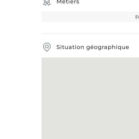
Métiers
E
Situation géographique
Type de débarras
-
Étape
1
s
Nom & Prénom
*
E-mail
*
DÉBARRAS DE MAISONS