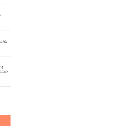
e
ble,
nt
able