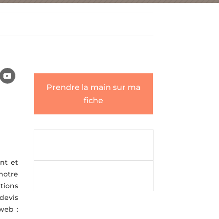
Prendre la main sur ma
fiche
Envoyer un

message
nt et
Envoyer un
notre

message
tions
 devis
web :