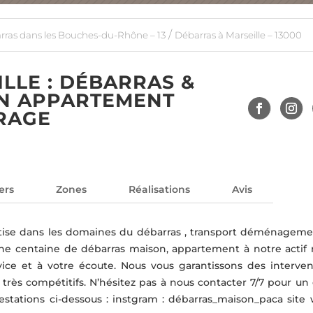
/
rras dans les Bouches-du-Rhône – 13
Débarras à Marseille – 13000
LLE : DÉBARRAS &
ON APPARTEMENT
RAGE
ers
Zones
Réalisations
Avis
tise dans les domaines du débarras , transport déménageme
’une centaine de débarras maison, appartement à notre actif 
vice et à votre écoute. Nous vous garantissons des interven
fs très compétitifs. N’hésitez pas à nous contacter 7/7 pour un
tations ci-dessous : instgram : débarras_maison_paca site 