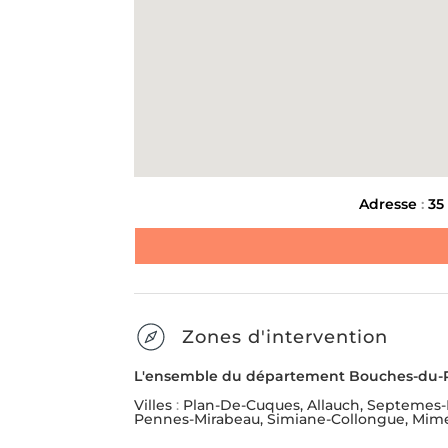
Message
*
ENLÈVEMENT D'ENCOMBR
LIVRAISON ET INSTALL
MEUBLE
Envoyer la demande
Adresse
:
35
SUIVANT
Zones d'intervention
L'ensemble du département Bouches-du-
Villes
:
Plan-De-Cuques, Allauch, Septemes-L
Pennes-Mirabeau, Simiane-Collongue, Mime