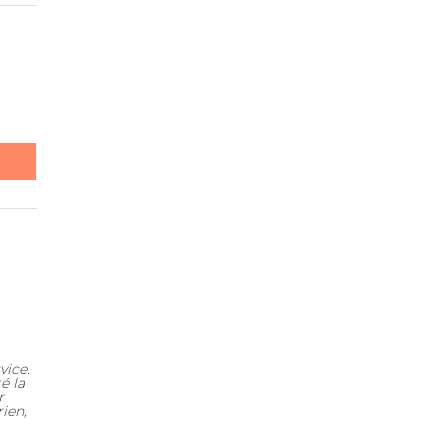
vice.
é la
r
rien,