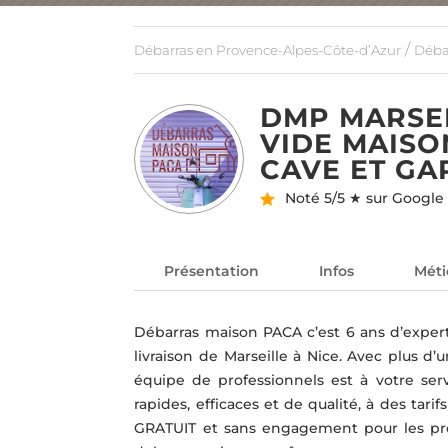
/
Débarras en Provence-Alpes-Côte-d’Azur
Déba
DMP MARSEI
VIDE MAIS
CAVE ET GA
Noté
5/5 ★ sur Google
Présentation
Infos
Méti
Débarras maison PACA c’est 6 ans d’exper
livraison de Marseille à Nice. Avec plus d
équipe de professionnels est à votre ser
rapides, efficaces et de qualité, à des tari
GRATUIT et sans engagement pour les pres