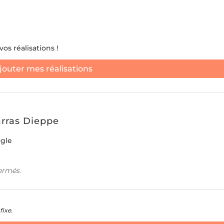
os réalisations !
jouter mes réalisations
rras Dieppe
ogle
fermés.
fixe.