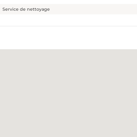
Service de nettoyage
ur 7
Quel type de débarras souhaitez-vous ?
*
Téléphone
*
DÉBARRAS D'ENTREP
 ET APPARTEMENTS
COMME