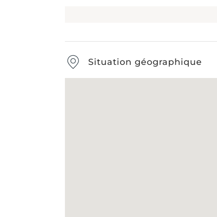
Situation géographique
Type de débarras
-
Étape
1
s
Nom & Prénom
*
E-mail
*
DÉBARRAS DE MAISONS