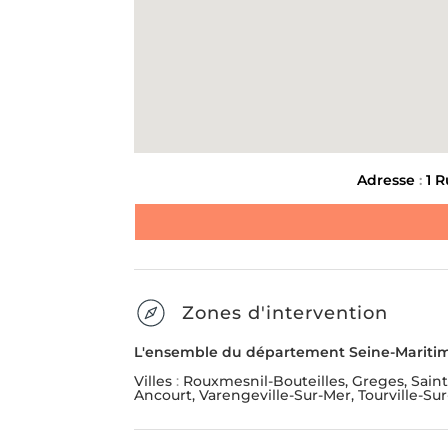
Message
*
ENLÈVEMENT D'ENCOMBR
LIVRAISON ET INSTALL
MEUBLE
Envoyer la demande
Adresse
:
1 R
SUIVANT
Zones d'intervention
L'ensemble du département Seine-Mariti
Villes
:
Rouxmesnil-Bouteilles, Greges, Saint
Ancourt, Varengeville-Sur-Mer, Tourville-Sur