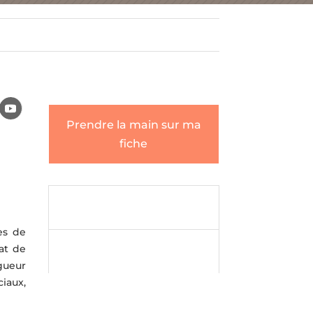
Prendre la main sur ma
fiche
Envoyer un

message
es de
Envoyer un
at de

message
gueur
ciaux,