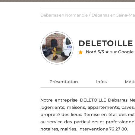
/
Débarras en Normandie
Débarras en Seine-Mar
DELETOILLE
Noté
5/5 ★ sur Google
Présentation
Infos
Méti
Notre entreprise DELETOILLE Débarras Ne
logements, maisons, appartements, caves,
propreté des lieux. Remise en état des ex
au service des particuliers et professionnels
notaires, mairies. Interventions 76 27 80.