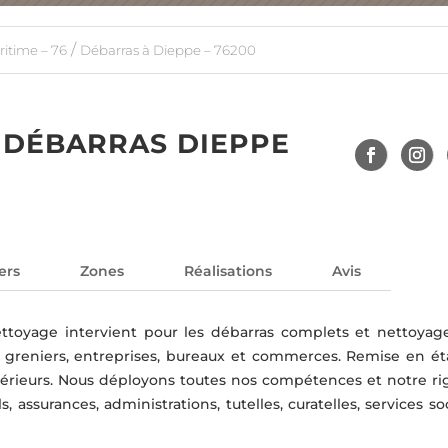
/
itime – 76
Débarras à Dieppe – 76200
 DÉBARRAS DIEPPE
ers
Zones
Réalisations
Avis
ttoyage intervient pour les débarras complets et nettoyag
 greniers, entreprises, bureaux et commerces. Remise en ét
térieurs. Nous déployons toutes nos compétences et notre ri
, assurances, administrations, tutelles, curatelles, services so