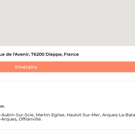
ANTS ET DE DÉCHETS
DÉBLAIEMENT DE CAVES
ATION DE NOUVEAUX
S.
JE NE 
ue de l'Avenir, 76200 Dieppe, France
Itinéraire
me.
-Aubin-Sur-Scie, Martin-Eglise, Hautot-Sur-Mer, Arques-La-Batai
-Arques, Offranville.