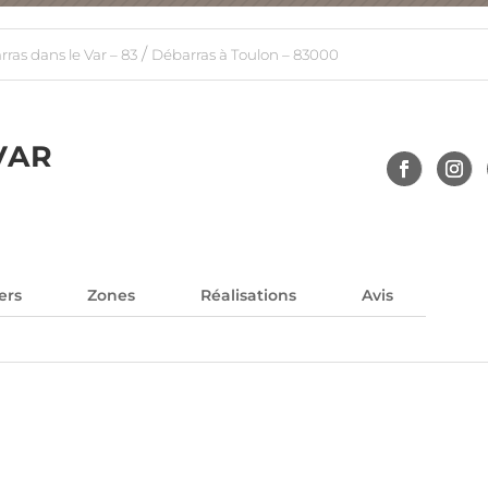
/
ras dans le Var – 83
Débarras à Toulon – 83000
VAR
ers
Zones
Réalisations
Avis