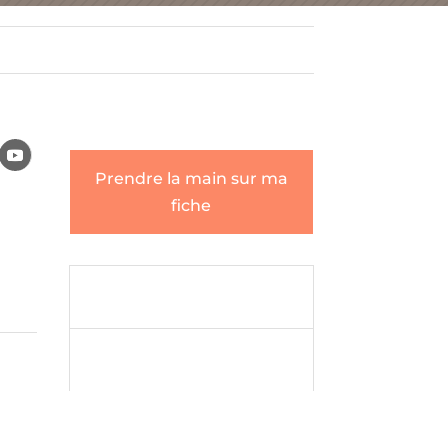
Prendre la main sur ma
fiche
Envoyer un

message
Envoyer un

message