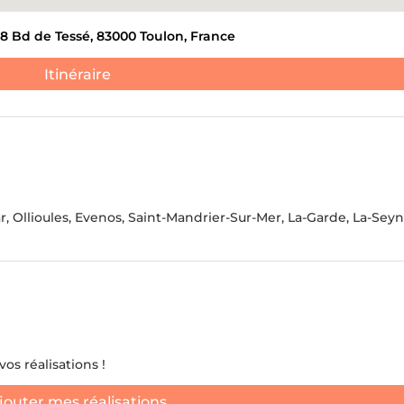
ANTS ET DE DÉCHETS
DÉBLAIEMENT DE CAVES
8 Bd de Tessé, 83000 Toulon, France
Itinéraire
ATION DE NOUVEAUX
S.
JE NE 
r, Ollioules, Evenos, Saint-Mandrier-Sur-Mer, La-Garde, La-Sey
os réalisations !
jouter mes réalisations