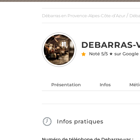
/
Débarras en Provence-Alpes-Côte-d’Azur
Débar
DEBARRAS-
Noté
5/5 ★ sur Google
Présentation
Infos
Méti
Infos pratiques
Numéro de téléphone de Debarras-var :