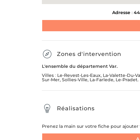
Message
*
ENLÈVEMENT D'ENCOMBR
Adresse
:
44
LIVRAISON ET INSTALL
MEUBLE
Zones d'intervention
Envoyer la demande
SUIVANT
L'ensemble du département Var.
Villes
:
Le-Revest-Les-Eaux, La-Valette-Du-Va
Sur-Mer, Sollies-Ville, La-Farlede, Le-Pradet.
Réalisations
Prenez la main sur votre fiche pour ajouter v
A