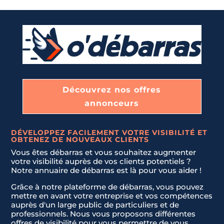
DÉBARRAS DE MAISONS ET APPARTEMENTS
Nom & Prénom
*
ÉBARRAS D'ENTREPRISES ET DE LOCAUX COMMERCIA
E-mail
*
Découvrez nos offres
ENLÈVEMENT D'ENCOMBRANTS ET DE DÉCHETS
annonceurs
Téléphone
*
DÉBLAIEMENT DE CAVES, GARAGES, ET GRENIERS
DÉVELOPPEZ FACILEMENT VOTRE VISIBILITÉ ET
OBTENEZ DE NOUVEAUX CLIENTS
U
Vous êtes débarras et vous souhaitez augmenter
n
votre visibilité auprès de vos clients potentiels ?
LIVRAISON ET INSTALLATION DE NOUVEAUX MEUBLES.
Message
*
i
Notre annuaire de débarras est là pour vous aider !
t
Grâce à notre plateforme de débarras, vous pouvez
e
mettre en avant votre entreprise et vos compétences
JE NE SAIS PAS
d
auprès d'un large public de particuliers et de
professionnels. Nous vous proposons différentes
S
offres de visibilité pour vous permettre de vous