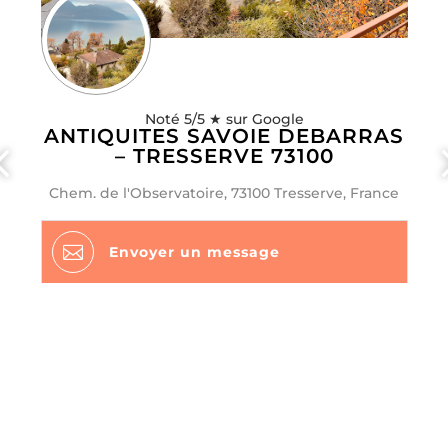
DÉBARRAS DE MAISON ANGERS
– LES GARENNES SUR LOIRE
49610
107 Grand Rue, 49610 Les Garennes sur Loire,
France
Assistance Débarras Entreprise familiale depuis 1950
à Angers Nous mettons notre expérience à votre
service pour une intervention rapide et
professionnelle.

Envoyer un message