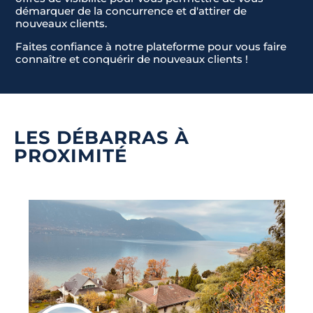
t
démarquer de la concurrence et d'attirer de
a
nouveaux clients.
t
Envoyer la demande
Faites confiance à notre plateforme pour vous faire
e
connaître et conquérir de nouveaux clients !
s
+
1
LES DÉBARRAS À
PROXIMITÉ