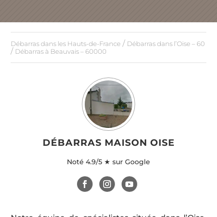
/
Débarras dans les Hauts-de-France
Débarras dans l’Oise – 60
/
Débarras à Beauvais – 60000
DÉBARRAS MAISON OISE
Noté
4.9/5 ★ sur Google