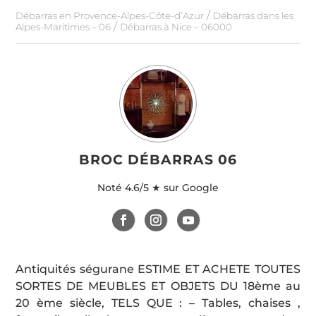
/
Débarras en Provence-Alpes-Côte-d’Azur
Débarras dans les
/
Alpes-Maritimes – 06
Débarras à Nice – 06000
BROC DÉBARRAS 06
Noté
4.6/5 ★ sur Google
Antiquités ségurane ESTIME ET ACHETE TOUTES
SORTES DE MEUBLES ET OBJETS DU 18ème au
20 ème siècle, TELS QUE : – Tables, chaises ,