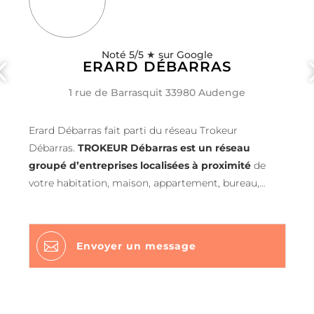
Noté 5/5 ★ sur Google
ERARD DÉBARRAS
1 rue de Barrasquit 33980 Audenge
Erard Débarras fait parti du réseau Trokeur
Débarras.
TROKEUR Débarras est un réseau
groupé
d’entreprises
localisées à proximité
de
votre habitation, maison, appartement, bureau,
entrepôt, boutique, magasin, local commercial.
Avec plus de 8000 interventions, plus de 400000 m3
débarrassés, les agences du débarras TROKEUR sont

Envoyer un message
expérimentées et procèdent selon des
méthodes
bien éprouvées et normées
. Pas de surprise à
l’arrivée avec le grand professionnalisme de
TROKEUR. Pas de risque avec notre
assurance