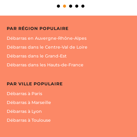
professionnelle tous risques
qui protège contre
tout endommagement de biens et personnes !
Débarras Maison Succession Entreprise Local
Commerce.
Enlèvement d’encombrants de Maison,
PAR RÉGION POPULAIRE
Local Commercial, Locaux d’Entreprises Les
Débarras en Auvergne-Rhône-Alpes
clients
Particuliers
,
Seniors
comme les
Débarras dans le Centre-Val de Loire
clients
Agences Immobilières
,
Notaires
font
Débarras dans le Grand-Est
confiance aux entreprises TROKEUR
©
, acteur de
Débarras dans les Hauts-de-France
l’économie circulaire et du
tri écologique par filière
de recyclage
.
PAR VILLE POPULAIRE
Débarras à Paris
Débarras à Marseille
Débarras à Lyon
Débarras à Toulouse