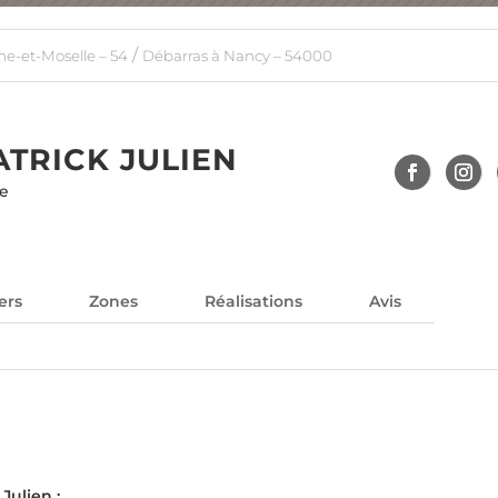
/
e-et-Moselle – 54
Débarras à Nancy – 54000
TRICK JULIEN
le
ers
Zones
Réalisations
Avis
ulien :