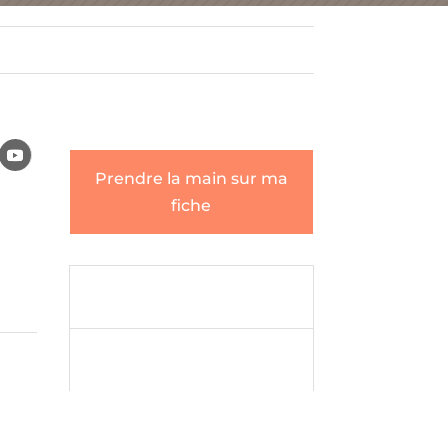
Prendre la main sur ma
fiche
Envoyer un

message
Envoyer un

message