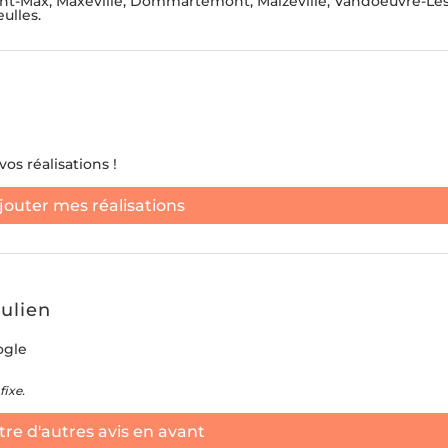
aint-Max, Maxeville, Dommartemont, Malzeville, Vandoeuvre-Les
ulles.
ANTS ET DE DÉCHETS
DÉBLAIEMENT DE CAVES
ATION DE NOUVEAUX
S.
JE NE 
os réalisations !
jouter mes réalisations
ulien
ogle
fixe.
re d'autres avis en avant