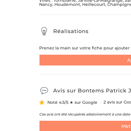
Message
*
Villes
:
Tomblaine, Jarville-La-Malgrange, S
Nancy, Houdemont, Heillecourt, Champigne
ENLÈVEMENT D'ENCOMBR
LIVRAISON ET INSTALL
Réalisations
MEUBLE
Prenez la main sur votre fiche pour ajouter v
Envoyer la demande
SUIVANT
A
Avis sur Bontems Patrick J
2 avis sur Go
Noté 4.5/5 ★ sur Google
Ces avis ont été récupérés aléatoirement à une date 
Mett