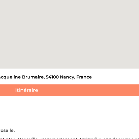
ur 7
 Jacqueline Brumaire, 54100 Nancy, France
Itinéraire
Quel type de débarras souhaitez-vous ?
*
Téléphone
*
DÉBARRAS D'ENTREP
 ET APPARTEMENTS
COMME
selle.