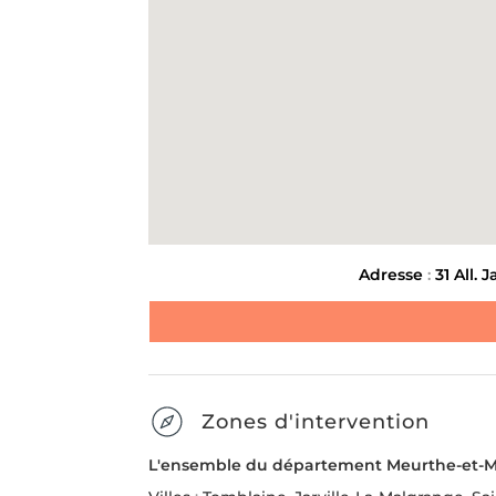
Type de débarras
-
Étape
1
s
Adresse
:
31 All.
Nom & Prénom
*
E-mail
*
Zones d'intervention
DÉBARRAS DE MAISONS
L'ensemble du département Meurthe-et-Mo