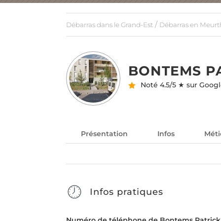
/
Débarras dans le Grand-Est
Débarras en Meurth
BONTEMS PA
Noté
4.5/5 ★ sur Goog
Présentation
Infos
Méti
Infos pratiques
Numéro de téléphone de Bontems Patrick J