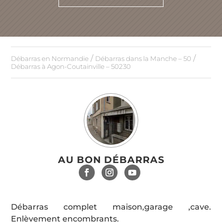
/
/
Débarras en Normandie
Débarras dans la Manche – 50
Débarras à Agon-Coutainville – 50230
AU BON DÉBARRAS
Débarras complet maison,garage ,cave.
Enlèvement encombrants.