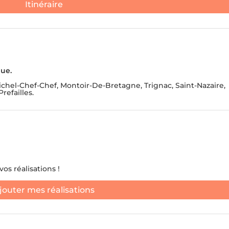
i
Itinéraire
t
ANTS ET DE DÉCHETS
DÉBLAIEMENT DE CAVES
e
d
S
ATION DE NOUVEAUX
t
S.
JE NE 
ue.
a
t
ichel-Chef-Chef, Montoir-De-Bretagne, Trignac, Saint-Nazaire,
refailles.
e
s
+
1
os réalisations !
jouter mes réalisations