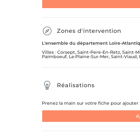
Message
*
ENLÈVEMENT D'ENCOMBR
Zones d'intervention
LIVRAISON ET INSTALL
MEUBLE
L'ensemble du département Loire-Atlantiq
Villes
:
Corsept, Saint-Pere-En-Retz, Saint-M
Envoyer la demande
Paimboeuf, La-Plaine-Sur-Mer, Saint-Viaud, P
SUIVANT
Réalisations
Prenez la main sur votre fiche pour ajouter v
A