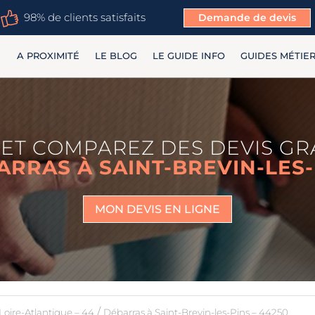
98% de clients satisfaits
Demande de devis
A PROXIMITÉ
LE BLOG
LE GUIDE INFO
GUIDES MÉTIE
ET COMPAREZ DES DEVIS GR
ARRAS À SAINT-BREVIN-LES-
MON DEVIS EN LIGNE
/
Loire-Atlantique – 44
Débarras à Saint-Brevin-les-Pins – 44250