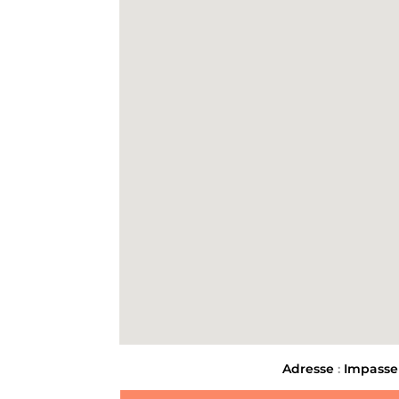
Type de débarras
-
Étape
1
s
Nom & Prénom
*
E-mail
*
DÉBARRAS DE MAISONS
Adresse
:
Impasse 