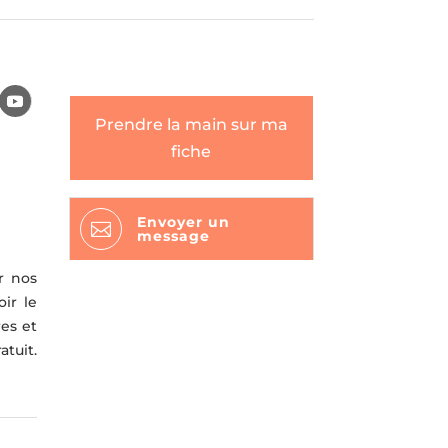
Prendre la main sur ma
fiche
Envoyer un

message
r nos
ir le
res et
tuit.