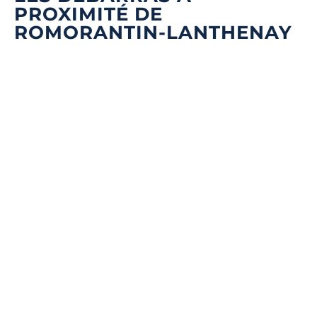
PROXIMITÉ DE
ROMORANTIN-LANTHENAY
Quel type de débarras souhaitez-vous ?
*
Nom & Prénom
*
DÉBARRAS DE MAISONS ET APPARTEMENTS
E-mail
*
ÉBARRAS D'ENTREPRISES ET DE LOCAUX COMMERCIA
Téléphone
*
ENLÈVEMENT D'ENCOMBRANTS ET DE DÉCHETS
Noté 5/5 ★ sur Google
DEBARRAS TOULON ET DANS
TOUT LE 83 – TOULON 83000
Message
*