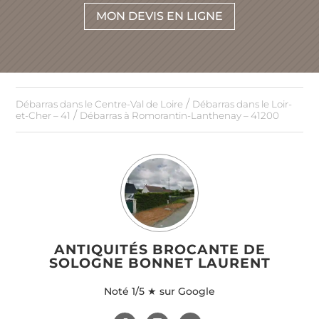
MON DEVIS EN LIGNE
/
Débarras dans le Centre-Val de Loire
Débarras dans le Loir-
/
et-Cher – 41
Débarras à Romorantin-Lanthenay – 41200
ANTIQUITÉS BROCANTE DE
SOLOGNE BONNET LAURENT
Noté
1/5 ★ sur Google