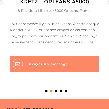
KRETZ – ORLÉANS 45000
8 Rue de la Liberté, 45000 Orléans, France
Tout commence il y a plus de 50 ans. À cette époque
Monsieur KRETZ quitte son emploi de carrossier à
Joigny pour devenir brocanteur. Son fils Pascal, âgé
de seulement 10 ans découvre cet univers qu’il ne
quittera jamais. Les brocanteurs décident d’installer
l’entreprise à Orléans. Vous l’aurez compris, LA
BROCANTERIE DES FOUINEURS, c’est avant tout

Envoyer un message
une histoire de famille. Une véritable passion pour
les objets anciens, la brocante et le métier de
brocanteur. Depuis maintenant 32 ans, Pascal
KRETZ et sa femme Karine arpentent les marchés et
les foires pour vous proposer de nombreux objets
anciens. La brocante propose des meubles parfois
relookés avec un effet vintage surprenant, des objets
PAR RÉGION POPULAIRE