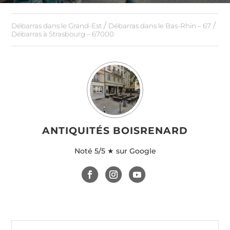
/
/
Débarras dans le Grand-Est
Débarras dans le Bas-Rhin – 67
Débarras à Strasbourg – 67000
ANTIQUITÉS BOISRENARD
Noté
5/5 ★ sur Google