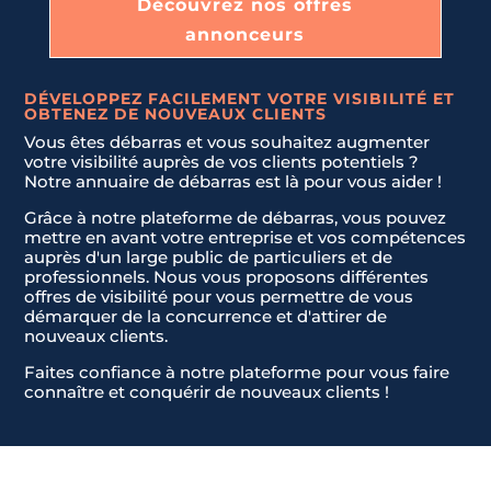
Découvrez nos offres
d
LIVRAISON ET INSTALLATION DE NOUVEAUX MEUBLES.
S
annonceurs
t
a
DÉVELOPPEZ FACILEMENT VOTRE VISIBILITÉ ET
JE NE SAIS PAS
t
OBTENEZ DE NOUVEAUX CLIENTS
Envoyer la demande
e
Vous êtes débarras et vous souhaitez augmenter
s
votre visibilité auprès de vos clients potentiels ?
Notre annuaire de débarras est là pour vous aider !
+
1
Grâce à notre plateforme de débarras, vous pouvez
mettre en avant votre entreprise et vos compétences
auprès d'un large public de particuliers et de
professionnels. Nous vous proposons différentes
offres de visibilité pour vous permettre de vous
démarquer de la concurrence et d'attirer de
nouveaux clients.
Faites confiance à notre plateforme pour vous faire
connaître et conquérir de nouveaux clients !