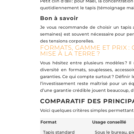
Petit clin d’œil : pour Maël, la concentratio
quotidiennement le tapis (témoignage mais
Bon à savoir
Je vous recommande de choisir un tapis ad
semaines) est souvent nécessaire pour perc
des tensions corporelles.
FORMATS, GAMME ET PRIX :
MISE À LA TERRE ?
Vous hésitez entre plusieurs modèles ? Il 
diversité en formats, souplesses, accessoi
garanties. Ce qui compte surtout ? Définir l
l’investissement reste maîtrisé pour un é
d’une garantie crédible jouent beaucoup, d’
COMPARATIF DES PRINCIP
Voici quelques critères simples permettant d
Format
Usage conseillé
Tapis standard
Sous le bureau, p