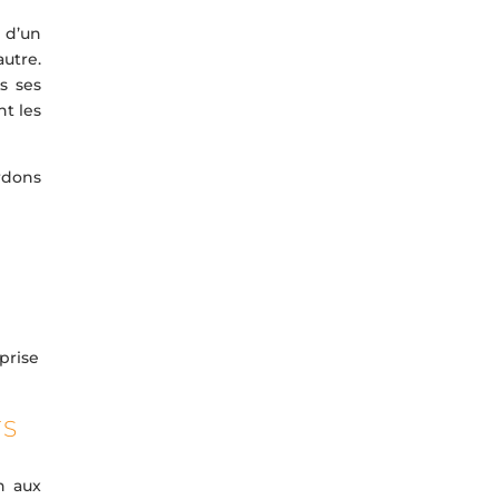
e d’un
autre.
s ses
nt les
rdons
prise
FS
n aux