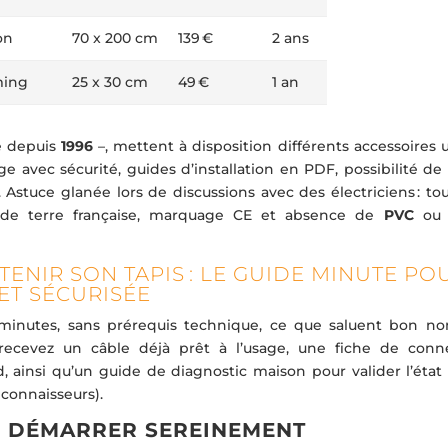
on
70 x 200 cm
139 €
2 ans
ming
25 x 30 cm
49 €
1 an
hé depuis
1996
–, mettent à disposition différents accessoires ut
nge avec sécurité, guides d’installation en PDF, possibilité de
Astuce glanée lors de discussions avec des électriciens : tou
se de terre française, marquage CE et absence de
PVC
ou 
ETENIR SON TAPIS : LE GUIDE MINUTE PO
 ET SÉCURISÉE
q minutes, sans prérequis technique, ce que saluent bon n
s recevez un câble déjà prêt à l’usage, une fiche de conn
, ainsi qu’un guide de diagnostic maison pour valider l’état 
 connaisseurs).
R DÉMARRER SEREINEMENT