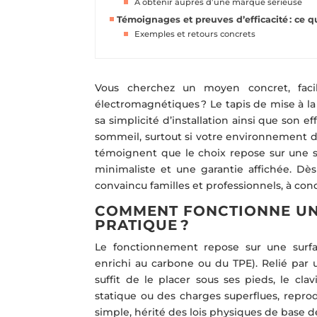
À obtenir auprès d’une marque sérieuse
Témoignages et preuves d’efficacité : ce qu
Exemples et retours concrets
Vous cherchez un moyen concret, faci
électromagnétiques ? Le tapis de mise à la 
sa simplicité d’installation ainsi que son ef
sommeil, surtout si votre environnement de
témoignent que le choix repose sur une séc
minimaliste et une garantie affichée. Dè
convaincu familles et professionnels, à co
COMMENT FONCTIONNE UN T
PRATIQUE ?
Le fonctionnement repose sur une sur
enrichi au carbone ou du TPE). Relié par un c
suffit de le placer sous ses pieds, le clav
statique ou des charges superflues, reprodu
simple, hérité des lois physiques de base de 