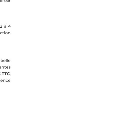
lisait
2 à 4
ction
éelle
entes
€ TTC
,
tence