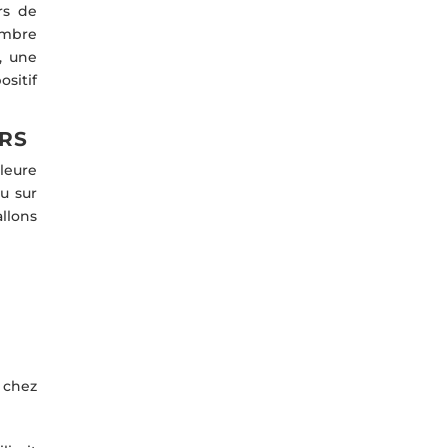
rs de
ombre
, une
ositif
URS
leure
ou sur
llons
 chez