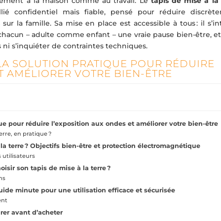
isement à la maison comme au travail. Le
tapis de mise à la 
é confidentiel mais fiable, pensé pour réduire discrèt
s
sur la famille. Sa mise en place est accessible à tous : il s’i
 chacun – adulte comme enfant – une vraie pause bien-être, et
 ni s’inquiéter de contraintes techniques.
: LA SOLUTION PRATIQUE POUR RÉDUIRE
T AMÉLIORER VOTRE BIEN-ÊTRE
ique pour réduire l’exposition aux ondes et améliorer votre bien-être
rre, en pratique ?
la terre ? Objectifs bien-être et protection électromagnétique
s utilisateurs
sir son tapis de mise à la terre ?
ns
e guide minute pour une utilisation efficace et sécurisée
ent
urer avant d’acheter