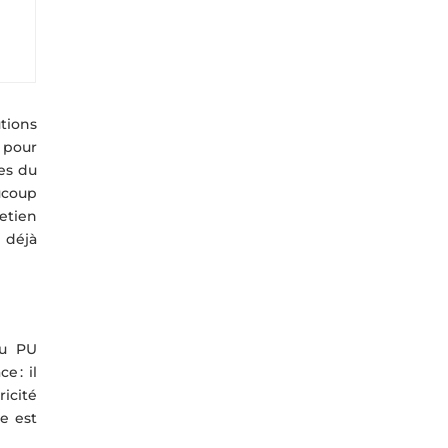
tions
t pour
les du
ucoup
etien
 déjà
du PU
e : il
ricité
pe est