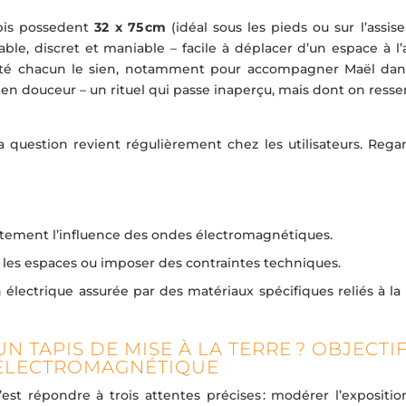
apis possedent
32 x 75 cm
(idéal sous les pieds ou sur l’assis
table, discret et maniable – facile à déplacer d’un espace à l’
opté chacun le sien, notamment pour accompagner Maël dan
it en douceur – un rituel qui passe inaperçu, mais dont on resse
a question revient régulièrement chez les utilisateurs. Rega
crètement l’influence des ondes électromagnétiques.
er les espaces ou imposer des contraintes techniques.
électrique assurée par des matériaux spécifiques reliés à la 
N TAPIS DE MISE À LA TERRE ? OBJECTI
 ÉLECTROMAGNÉTIQUE
est répondre à trois attentes précises : modérer l’expositio