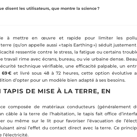
e disent les utilisateurs, que montre la science ?
le à mettre en œuvre et rapide pour limiter les pollu
terre (qu’on appelle aussi « tapis Earthing ») séduit justemen
ficacité ressentie contre le stress, la fatigue ou certains troub
 travail rime avec écrans, bureau, ou vie urbaine dense. Bea
urité technique vérifiable, une efficacité palpable, un entr
s
69 €
et livré sous 48 à 72 heures, cette option évolutive a
ndition d’opter pour un modèle bien adapté à ses besoins.
APIS DE MISE À LA TERRE, EN
face composée de matériaux conducteurs (généralement 
âble à la terre de l’habitation, le tapis fait office d’interfac
ier ou même sur le lit pour favoriser l’évacuation de l’élect
isant ainsi l’effet du contact direct avec la terre. Ce princi
l’électricité.