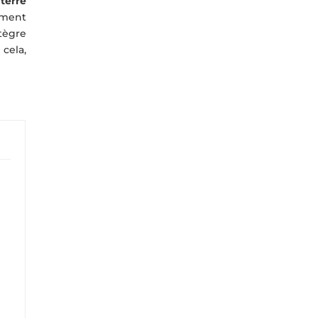
terre
ement
ntègre
 cela,