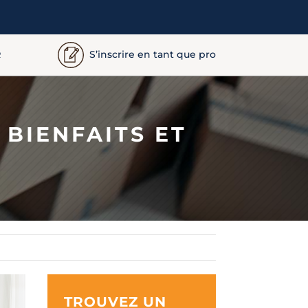
S’inscrire en tant que pro
R
 BIENFAITS ET
TROUVEZ UN