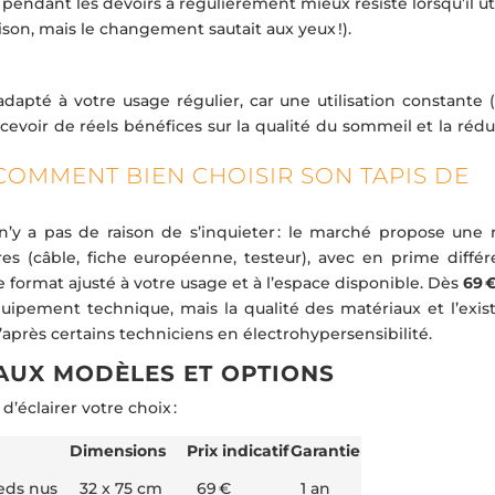
n pendant les devoirs a régulièrement mieux résisté lorsqu’il uti
on, mais le changement sautait aux yeux !).
apté à votre usage régulier, car une utilisation constante (
evoir de réels bénéfices sur la qualité du sommeil et la rédu
 COMMENT BIEN CHOISIR SON TAPIS DE
n’y a pas de raison de s’inquieter : le marché propose une r
res (câble, fiche européenne, testeur), avec en prime différ
e format ajusté à votre usage et à l’espace disponible. Dès
69 
quipement technique, mais la qualité des matériaux et l’exis
après certains techniciens en électrohypersensibilité.
AUX MODÈLES ET OPTIONS
’éclairer votre choix :
Dimensions
Prix indicatif
Garantie
ieds nus
32 x 75 cm
69 €
1 an