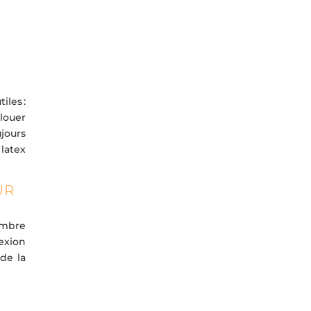
iles :
 louer
jours
latex
UR
ombre
exion
de la