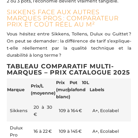
2 ou 3 pots, l’économie devient vraiment tangible.
SIKKENS FACE AUX AUTRES
MARQUES PROS : COMPARATEUR
PRIX ET COÛT RÉEL AU M²
Vous hésitez entre Sikkens, Tollens, Dulux ou Guittet ?
On peut se demander : la différence de tarif s’explique-
t-elle réellement par la qualité technique et la
durabilité à long terme ?
TABLEAU COMPARATIF MULTI-
MARQUES – PRIX CATALOGUE 2025
Prix Pot 10L
Prix/L
Marque
(mur/plafond
Labels
(moyenne)
blanc)
20 à 30
Sikkens
109 à 164 €
A+, Ecolabel
€
Dulux
16 à 22 €
109 à 145 €
A+, Ecolabel
Pro