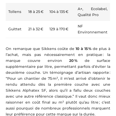
A+, Ecolabel,
Tollens
18 à 25 €
104 à 135 €
Qualité Pro
NF
Guittet
21 à 32 €
129 à 170 €
Environnement
On remarque que Sikkens coûte de
10 à 15 %
de plus à
l’achat, mais pas nécessairement en pratique : la
marque couvre environ
20 %
de surface
supplémentaire par litre, permettant parfois d’éviter la
deuxième couche. Un témoignage d’artisan rapporte :
“Pour un chantier de 75 m², il m’est arrivé d’obtenir le
rendu attendu dès la première couche avec une
Sikkens Alphatex SF, alors qu’il a fallu deux couches
avec une autre référence classique.” Il vaut donc mieux
raisonner en coût final au m² plutôt qu’au litre ; c’est
aussi pourquoi de nombreux professionnels marquent
leur préférence pour cette marque sur la durée.