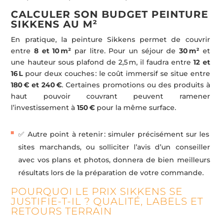
CALCULER SON BUDGET PEINTURE
SIKKENS AU M²
En pratique, la peinture Sikkens permet de couvrir
entre
8 et 10 m²
par litre. Pour un séjour de
30 m²
et
une hauteur sous plafond de 2,5 m, il faudra entre
12 et
16 L
pour deux couches : le coût immersif se situe entre
180 € et 240 €
. Certaines promotions ou des produits à
haut pouvoir couvrant peuvent ramener
l’investissement à
150 €
pour la même surface.
✅ Autre point à retenir : simuler précisément sur les
sites marchands, ou solliciter l’avis d’un conseiller
avec vos plans et photos, donnera de bien meilleurs
résultats lors de la préparation de votre commande.
POURQUOI LE PRIX SIKKENS SE
JUSTIFIE-T-IL ? QUALITÉ, LABELS ET
RETOURS TERRAIN