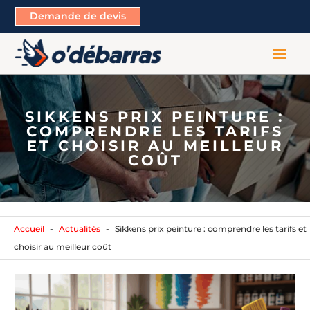
Demande de devis
SIKKENS PRIX PEINTURE :
COMPRENDRE LES TARIFS
ET CHOISIR AU MEILLEUR
COÛT
Accueil
Actualités
Sikkens prix peinture : comprendre les tarifs et
choisir au meilleur coût