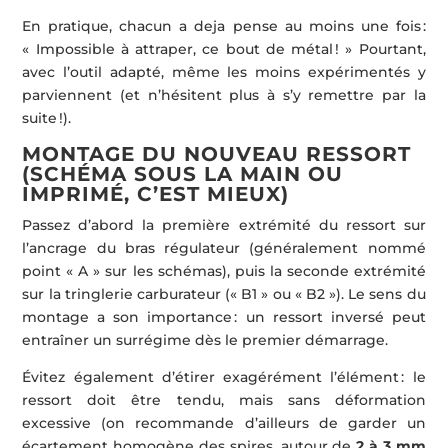
En pratique, chacun a deja pense au moins une fois :
« Impossible à attraper, ce bout de métal ! » Pourtant,
avec l’outil adapté, même les moins expérimentés y
parviennent (et n’hésitent plus à s’y remettre par la
suite !).
MONTAGE DU NOUVEAU RESSORT
(SCHÉMA SOUS LA MAIN OU
IMPRIMÉ, C’EST MIEUX)
Passez d’abord la première extrémité du ressort sur
l’ancrage du bras régulateur (généralement nommé
point « A » sur les schémas), puis la seconde extrémité
sur la tringlerie carburateur (« B1 » ou « B2 »). Le sens du
montage a son importance : un ressort inversé peut
entraîner un surrégime dès le premier démarrage.
Évitez également d’étirer exagérément l’élément : le
ressort doit être tendu, mais sans déformation
excessive (on recommande d’ailleurs de garder un
écartement homogène des spires, autour de
2 à 3 mm