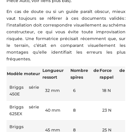
Pièce Auto, voir liens plus bas).
En cas de doute ou si un guide paraît obscur, mieux
vaut toujours se référer à ces documents validés :
l’installation doit correspondre visuellement au schéma
constructeur, ce qui vous évite toute improvisation
risquée. Une formatrice précisait récemment que, sur
le terrain, c’était en comparant visuellement les
montages qu’elle identifiait les erreurs les plus
fréquentes.
Longueur
Nombre de
Force de
Modèle moteur
ressort
spires
rappel
Briggs série
32 mm
6
18 N
450E
Briggs série
40 mm
8
23 N
625EX
Briggs
45 mm
8
25 N