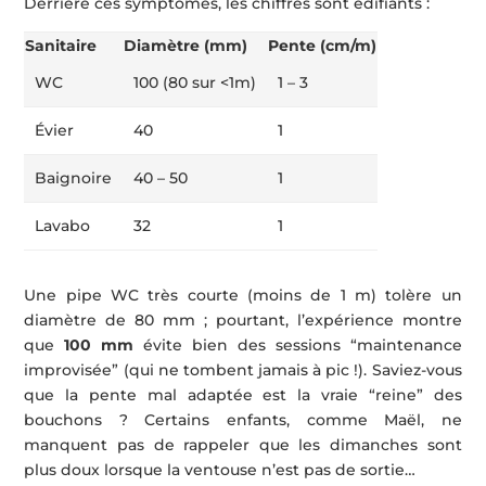
Derrière ces symptômes, les chiffres sont édifiants :
Sanitaire
Diamètre (mm)
Pente (cm/m)
WC
100 (80 sur <1m)
1 – 3
Évier
40
1
Baignoire
40 – 50
1
Lavabo
32
1
Une pipe WC très courte (moins de 1 m) tolère un
diamètre de 80 mm ; pourtant, l’expérience montre
que
100 mm
évite bien des sessions “maintenance
improvisée” (qui ne tombent jamais à pic !). Saviez-vous
que la pente mal adaptée est la vraie “reine” des
bouchons ? Certains enfants, comme Maël, ne
manquent pas de rappeler que les dimanches sont
plus doux lorsque la ventouse n’est pas de sortie…