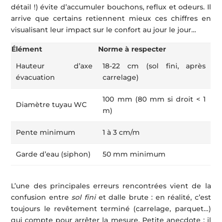
détail !) évite d’accumuler bouchons, reflux et odeurs. Il
arrive que certains retiennent mieux ces chiffres en
visualisant leur impact sur le confort au jour le jour…
Élément
Norme à respecter
Hauteur d’axe
18-22 cm (sol fini, après
évacuation
carrelage)
100 mm (80 mm si droit < 1
Diamètre tuyau WC
m)
Pente minimum
1 à 3 cm/m
Garde d’eau (siphon)
50 mm minimum
L’une des principales erreurs rencontrées vient de la
confusion entre
sol fini
et dalle brute : en réalité, c’est
toujours le revêtement terminé (carrelage, parquet…)
qui compte pour arrêter la mesure. Petite anecdote : il