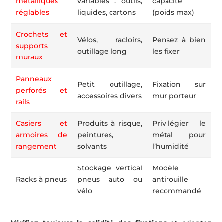
métalliques
variables : outils,
capacité
réglables
liquides, cartons
(poids max)
Crochets et
Vélos, racloirs,
Pensez à bien
supports
outillage long
les fixer
muraux
Panneaux
Petit outillage,
Fixation sur
perforés et
accessoires divers
mur porteur
rails
Casiers et
Produits à risque,
Privilégier le
armoires de
peintures,
métal pour
rangement
solvants
l’humidité
Stockage vertical
Modèle
Racks à pneus
pneus auto ou
antirouille
vélo
recommandé