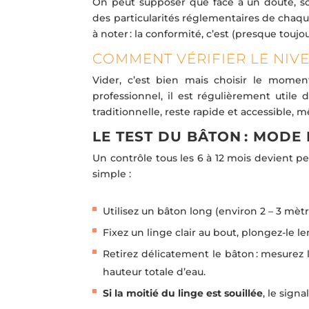
On peut supposer que face à un doute, soll
des particularités réglementaires de chaqu
à noter : la conformité, c’est (presque toujo
COMMENT VÉRIFIER LE NIVE
Vider, c’est bien mais choisir le moment
professionnel, il est régulièrement utile
traditionnelle, reste rapide et accessible,
LE TEST DU BÂTON : MODE
Un contrôle tous les 6 à 12 mois devient pe
simple :
Utilisez un bâton long (environ 2 – 3 mèt
Fixez un linge clair au bout, plongez-le l
Retirez délicatement le bâton : mesurez l
hauteur totale d’eau.
Si la moitié du linge est souillée
, le sign