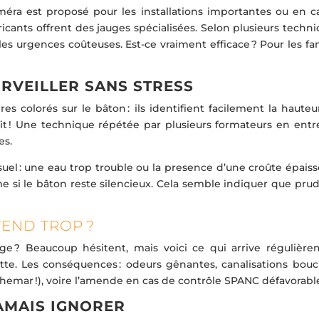
éra est proposé pour les installations importantes ou en c
ricants offrent des jauges spécialisées. Selon plusieurs techni
 les urgences coûteuses. Est-ce vraiment efficace ? Pour les fa
RVEILLER SANS STRESS
es colorés sur le bâton : ils identifient facilement la haute
fit ! Une technique répétée par plusieurs formateurs en entre
es.
uel : une eau trop trouble ou la presence d’une croûte épaiss
ême si le bâton reste silencieux. Cela semble indiquer que pr
TTEND TROP ?
ge ? Beaucoup hésitent, mais voici ce qui arrive régulièrem
uette. Les conséquences : odeurs gênantes, canalisations bouc
hemar !), voire l’amende en cas de contrôle SPANC défavorabl
AMAIS IGNORER