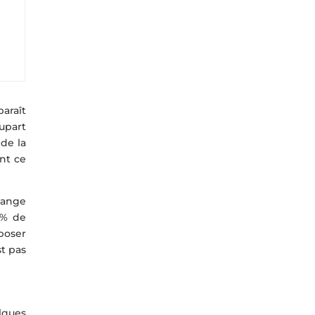
paraît
lupart
 de la
ent ce
dange
0 % de
poser
st pas
elques