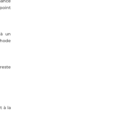
sance
point
 à un
thode
 reste
t à la