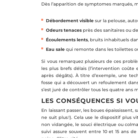
Dès l’apparition de symptomes marqués, mie
Débordement visible
sur la pelouse, aut
Odeurs tenaces
près des sanitaires ou d
Écoulements lents
, bruits inhabituels da
Eau sale
qui remonte dans les toilettes o
Si vous remarquez plusieurs de ces prob
les plus brefs délais (l’intervention coût
après dégâts). À titre d’exemple, une tech
fosse qui a découvert un refoulement dans 
s’est juré de contrôler tous les quatre ans
LES CONSÉQUENCES SI VO
En laissant passer, les boues épaississent, 
ne suit plus !). Cela use le dispositif plus
non vidangée, le souci électrique ou colma
suivi assure souvent entre 10 et 15 ans de