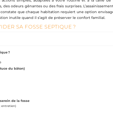
 actions simples, adaptées à votre routine et à la taille de 
s, des odeurs gênantes ou des frais surprises. L’assainisseme
on constate que chaque habitation requiert une option envisag
ion inutile quand il s’agit de préserver le confort familial.
IDER SA FOSSE SEPTIQUE ?
ique ?
r
é
stuce du bâton)
serein de la fosse
 entretien)