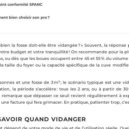
point conformité SPANC
ment bien choisir son pro ?
ombien la fosse doit-elle être vidangée ? » Souvent, la réponse 
 votre budget et votre tranquillité ! On recommande pour la p
ans, ou dès que les boues occupent entre 45 et 55 % du volume
la taille du foyer ou la capacité spécifique de la cuve modifi
sonnes et une fosse de 3 m³ ; le scénario typique est une vi
ion, la période s’accélère : tous les 2 ans, ou à partir de 3
On remarque que dépasser ce seuil revient régulièrement à ex
 une facture qui fera grimacer. En pratique, patienter trop, c’e
 SAVOIR QUAND VIDANGER
ut dépend de votre mode de vie et de l’utilisation réelle. Qu