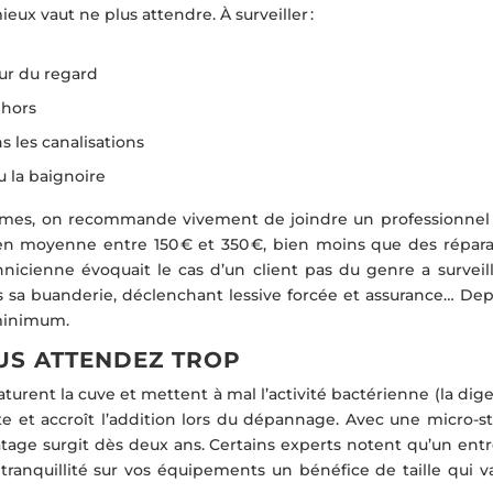
ux vaut ne plus attendre. À surveiller :
our du regard
ehors
ns les canalisations
u la baignoire
lèmes, on recommande vivement de joindre un professionnel
e en moyenne entre 150 € et 350 €, bien moins que des répara
nicienne évoquait le cas d’un client pas du genre a surveill
sa buanderie, déclenchant lessive forcée et assurance… Depui
 minimum.
US ATTENDEZ TROP
saturent la cuve et mettent à mal l’activité bactérienne (la dig
 vite et accroît l’addition lors du dépannage. Avec une micro-s
tage surgit dès deux ans. Certains experts notent qu’un entr
 tranquillité sur vos équipements un bénéfice de taille qui v