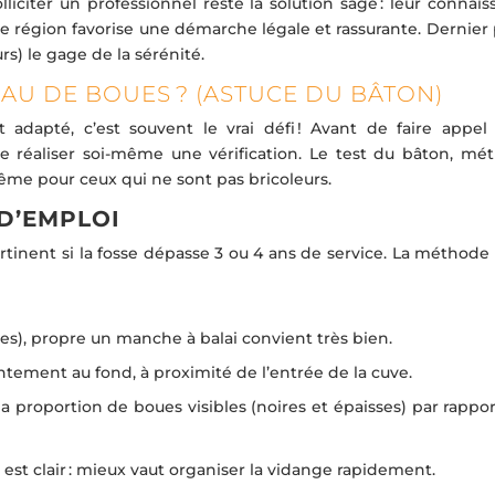
iciter un professionnel reste la solution sage : leur connais
e région favorise une démarche légale et rassurante. Dernier 
urs) le gage de la sérénité.
AU DE BOUES ? (ASTUCE DU BÂTON)
 adapté, c’est souvent le vrai défi ! Avant de faire appel
 de réaliser soi-même une vérification. Le test du bâton, mé
 même pour ceux qui ne sont pas bricoleurs.
 D’EMPLOI
rtinent si la fosse dépasse 3 ou 4 ans de service. La méthode
res), propre un manche à balai convient très bien.
entement au fond, à proximité de l’entrée de la cuve.
a proportion de boues visibles (noires et épaisses) par rappor
al est clair : mieux vaut organiser la vidange rapidement.