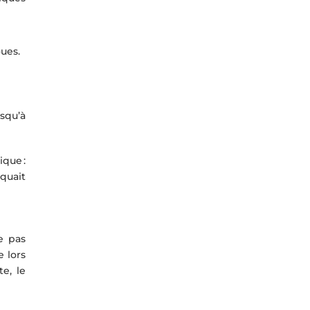
oues.
squ’à
que :
quait
e pas
e lors
e, le