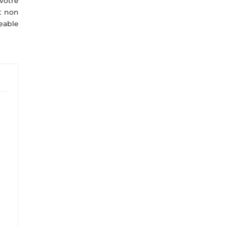
votre
nt non
eable