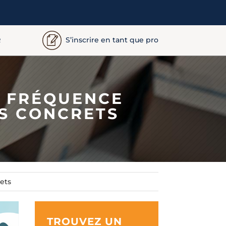
S’inscrire en tant que pro
R
: FRÉQUENCE
LS CONCRETS
rets
TROUVEZ UN