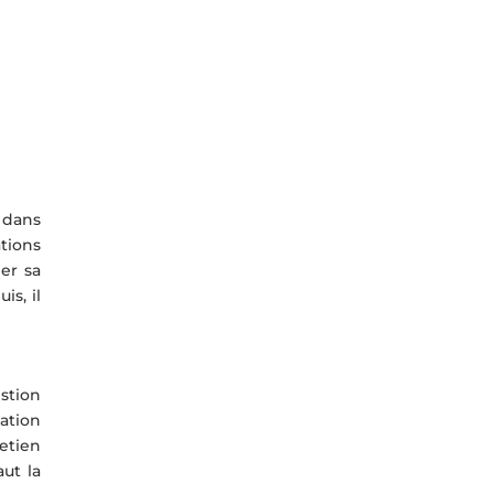
 dans
tions
er sa
s, il
estion
tation
etien
aut la