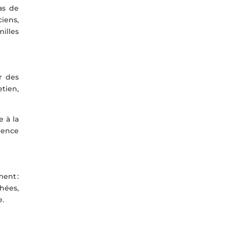
as de
ciens,
milles
ur des
tien,
e à la
udence
ent :
hées,
e.