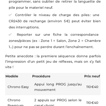
programmer, sans oublier de retirer la languette de
pile pour le materiel neuf.
✅ Contrôler le niveau de charge des piles : une
CR2430 de rechange (environ 5 €) peut éviter bien
des interruptions.
✅ Reporter sur une fiche la correspondance
zones/pièces (ex : Zone 1 = Salon, Zone 2 = Chambre
1…) pour ne pas se perdre durant l’enchaînement.
Petite anecdote : la premiere séquence donne parfois
l’impression d’un petit jeu de réflexes, mais on s’y fait
vite !
Modèle
Procédure
Prix neuf
Appui long PROG jusqu’au
Chrono Easy
110 €40
mouvement
Chrono
2 appuis sur PROG selon le
110 €40
Premium
canal choisi